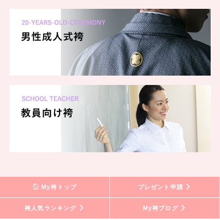
My袴トップ
プレゼント申請
袴人気ランキング
My袴ブログ