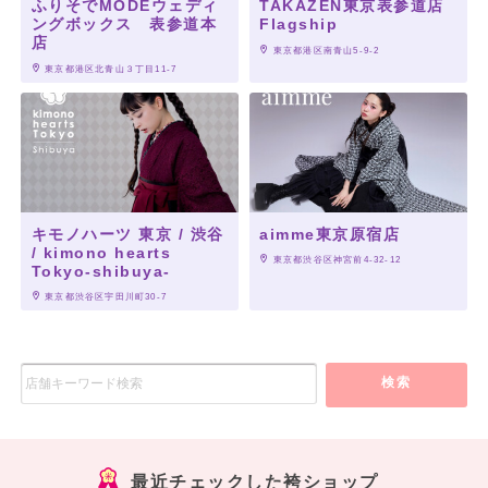
ふりそでMODEウェディ
TAKAZEN東京表参道店
ングボックス 表参道本
Flagship
店
 東京都港区南青山5-9-2
 東京都港区北青山３丁目11-7
キモノハーツ 東京 / 渋谷
aimme東京原宿店
/ kimono hearts
 東京都渋谷区神宮前4-32-12
Tokyo-shibuya-
 東京都渋谷区宇田川町30-7
検索
最近チェックした袴ショップ