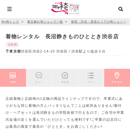
My袴トップ
＞
東京都の袴ショップ一覧
＞
新宿・渋谷・原宿エリアの袴ショップ一
着物レンタル 長沼静きものひととき渋谷店
女性袴
東京都
渋谷区渋谷2-14-10 渋谷区 / 渋谷駅より徒歩５分
TOP
口コミ
袴衣装
プラン
アクセス
正絹着物と正絹袴の1点物の商品ラインナップですので、卒業式にあ
りがちな同じ着物の方とバッタリなんてことは絶対ありません!着付
け・ヘアセットは長沼静きもの学院各校で行えるので、ご自宅や卒業
式会場の近くを選んでいただけとっても便利です!ご卒業の記念日に
は最高の着姿で最良の「ひととき」をお過ごしください!