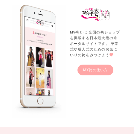
My袴とは 全国の袴ショップ
を掲載する日本最大級の袴
ポータルサイトです。 卒業
式や成人式のためのお気に
いりの袴をみつけよう
MY袴の使い方