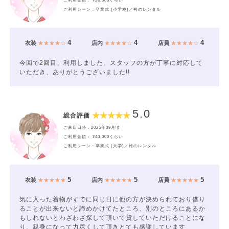
ご利用シーン：卒業式 (小学校)／袴のレンタル
4
4
4
衣装
★★★★☆
店内
★★★★☆
店員
★★★★☆
今回で2回目、利用しました。スタッフの方が丁寧に対応して
いただき、ありがとうございました!!
5.0
総合評価
ご来店日時：2025年09月頃
ご利用金額： ¥40,000くらい
ご利用シーン：卒業式 (大学)／袴のレンタル
5
5
5
衣装
★★★★★
店内
★★★★★
店員
★★★★★
気に入った着物がすでに同じ日に他の方が決められており借り
ることが出来ないと諦めかけてたところ、別のところにあるか
もしれないとわざわざ探して頂いて貸していただけることにな
り、親身になって力尽くして頂きとても感謝しています