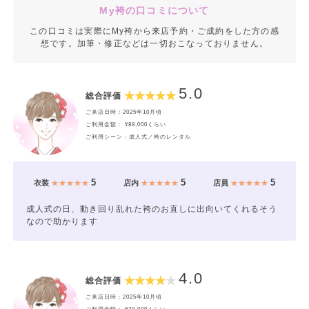
My袴の口コミについて
この口コミは実際にMy袴から来店予約・ご成約をした方の感
想です。加筆・修正などは一切おこなっておりません。
5.0
総合評価
ご来店日時：2025年10月頃
ご利用金額： ¥88,000くらい
ご利用シーン：成人式／袴のレンタル
5
5
5
衣装
★★★★★
店内
★★★★★
店員
★★★★★
成人式の日、動き回り乱れた袴のお直しに出向いてくれるそう
なので助かります
4.0
総合評価
ご来店日時：2025年10月頃
ご利用金額： ¥28,000くらい