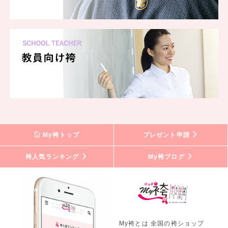
My袴トップ
プレゼント申請
袴人気ランキング
My袴ブログ
My袴とは 全国の袴ショップ