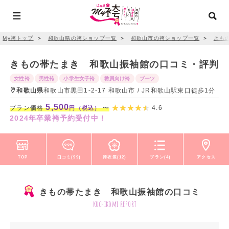
My袴トップ
＞
和歌山県の袴ショップ一覧
＞
和歌山市の袴ショップ一覧
＞
きも
きもの帯たまき 和歌山振袖館の口コミ・評判
女性袴
男性袴
小学生女子袴
教員向け袴
ブーツ
和歌山県
和歌山市黒田1-2-17 和歌山市 / JR和歌山駅東口徒歩1分
5,500
プラン価格
〜
4.6
円（税込）
2024年卒業袴予約受付中！
TOP
口コミ(99)
袴衣装(12)
プラン(4)
アクセス
きもの帯たまき 和歌山振袖館の口コミ
kuchikomi report