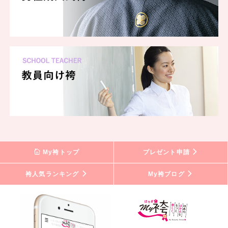
My袴トップ
プレゼント申請
袴人気ランキング
My袴ブログ