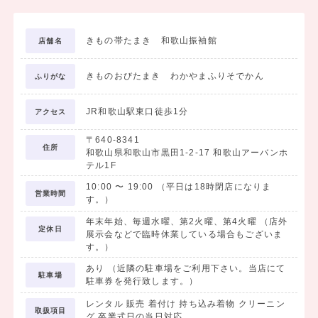
※ブーツは、フルセットレンタルには含まれません。但し無料でお貸
し出しさせていただくブーツはご用意させていただいておりますので
きもの帯たまき 和歌山振袖館
店舗名
お気軽にお声掛け下さいませ。
きものおびたまき わかやまふりそでかん
★★★卒業式当日の着付け ¥5,500（税込）★★★
ふりがな
※お時間帯によっては早朝料金が発生することも御座います。
★★★髪飾りのみの購入ももちろんOKです！！★★★
JR和歌山駅東口徒歩1分
アクセス
袴姿にピッタリのリボンや小ぶりな髪飾りも常時取り揃えておりま
〒640-8341
す。
住所
和歌山県和歌山市黒田1-2-17 和歌山アーバンホ
※衛生面の関係上、髪飾りのレンタルは行っておりません。
テル1F
10:00
〜
19:00
（平日は18時閉店になりま
営業時間
【小学生の卒業袴レンタル】
す。）
◎肩身揚げ◎
年末年始、毎週水曜、第2火曜、第4火曜 （店外
定休日
卒業式に定番で着用されるお着物の大多数が成人女性用のサイズと
展示会などで臨時休業している場合もございま
す。）
なっております。
「一人前になるまでは、肩身揚げをして着用するという決まり」もあ
あり （近隣の駐車場をご利用下さい。当店にて
駐車場
駐車券を発行致します。）
るという側面と
「サイズを調節する」という2つの意味で肩身揚げは必須です。
レンタル 販売 着付け 持ち込み着物 クリーニン
取扱項目
※肩身揚げには別途料金がかかります。
グ 卒業式日の当日対応