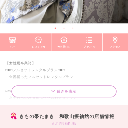
TOP
口コミ(99)
袴衣装(12)
プラン(4)
アクセス
【女性用卒業袴】
□■□フルセットレンタルプラン□■□
全部揃ったフルセットレンタルプラン
□■□袴レンタルプラン□■□
続きを表示
お手持ちのお着物に袴を合わせるプラン
□■□お着物レンタルプラン□■□
きもの帯たまき 和歌山振袖館の店舗情報
お手持ちの袴にお着物を合わせるプラン
shop information