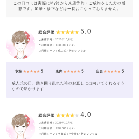
この口コミは実際にMy袴から来店予約・ご成約をした方の感
想です。加筆・修正などは一切おこなっておりません。
5.0
総合評価
ご来店日時：2025年10月頃
ご利用金額： ¥88,000くらい
ご利用シーン：成人式／袴のレンタル
5
5
5
衣装
★★★★★
店内
★★★★★
店員
★★★★★
成人式の日、動き回り乱れた袴のお直しに出向いてくれるそう
なので助かります
4.0
総合評価
ご来店日時：2025年10月頃
ご利用金額： ¥28,000くらい
ご利用シーン：卒業式 (小学校)／袴のレンタル