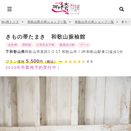
My袴トップ
＞
和歌山県の袴ショップ一覧
＞
和歌山市の袴ショップ一覧
＞
きもの
きもの帯たまき 和歌山振袖館
女性袴
男性袴
小学生女子袴
教員向け袴
ブーツ
和歌山県
和歌山市黒田1-2-17 和歌山市 / JR和歌山駅東口徒歩1分
5,500
プラン価格
〜
4.6
円（税込）
2024年卒業袴予約受付中！