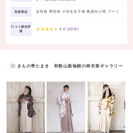
女性袴 男性袴 小学生女子袴 教員向け袴 ブーツ
取扱商品
【成人式の男性袴】
◎成人式後すぐは、1つ上の学年の方々で使用されていてメンテナン
口コミ総合評
ス中のため、
4.6
(
99
件)
価
商品が店頭に無い状態です。6月の新作展示会のタイミングがベス
ト！
□■□着付けセットまで全て揃ったレンタルフルセット￥38,000～
□■□
きもの帯たまき 和歌山振袖館の袴衣装ギャラリー