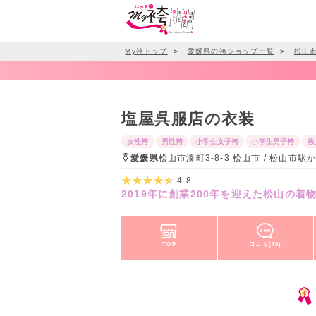
My袴トップ
＞
愛媛県の袴ショップ一覧
＞
松山
塩屋呉服店の衣装
女性袴
男性袴
小学生女子袴
小学生男子袴
教
愛媛県
松山市湊町3-8-3 松山市 / 松山市
4.8
2019年に創業200年を迎えた松山の着
TOP
口コミ(76)