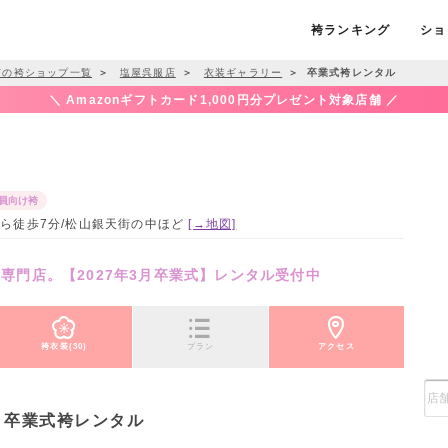
袴ランキング
ショ
市の袴ショップ一覧
＞
塩屋呉服店
＞
衣装ギャラリー
＞
卒業式袴レンタル
＼ Amazonギフトカード1,000円分プレゼント対象店舗 ／
員向け袴
駅から徒歩7分/松山銀天街の中ほど
[→地図]
物専門店。【2027年3月卒業式】レンタル受付中
袴衣装(30)
プラン
アクセス
卒業式袴レンタル