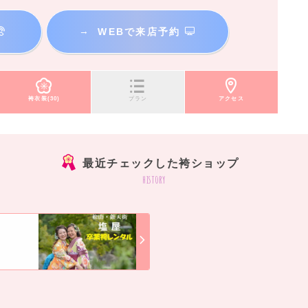
→
WEBで来店予約
袴衣装(30)
プラン
アクセス
最近チェックした袴ショップ
history
]