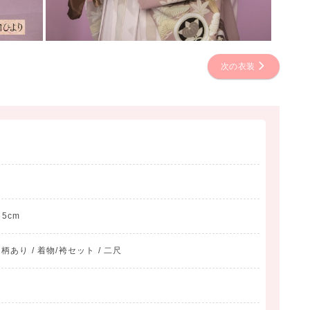
次の衣装
65cm
 柄あり / 着物/袴セット / 二尺