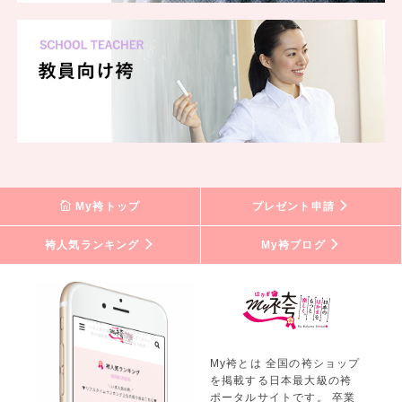
My袴トップ
プレゼント申請
袴人気ランキング
My袴ブログ
My袴とは 全国の袴ショップ
を掲載する日本最大級の袴
ポータルサイトです。 卒業