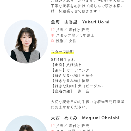
ご縁だと思っております。その時を大切に
丁寧な接客を心掛けて楽しんで頂ける様に
精一杯頑張らせて頂きます！
魚海 由香里 Yukari Uomi
担当／ 着付け 販売
スタッフ歴／ 5年以上
性別／
女性
スタッフ説明
5月4日生まれ
【出身】八幡浜市
【趣味】ガーデニング
【好きな食べ物】和菓子
【好きな飲み物】抹茶
【好きな動物】犬（ビーグル）
【座右の銘】一期一会
大切な記念日のお手伝いは着物専門店塩屋
におまかせください。
大西 めぐみ Megumi Ohnishi
担当／ 着付け 販売