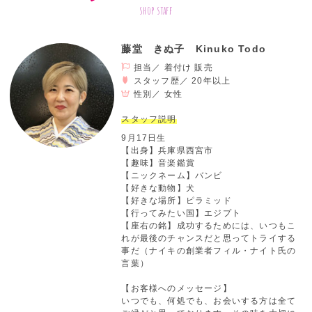
shop staff
藤堂 きぬ子 Kinuko Todo
担当／ 着付け 販売
スタッフ歴／ 20年以上
性別／
女性
スタッフ説明
9月17日生
【出身】兵庫県西宮市
【趣味】音楽鑑賞
【ニックネーム】バンビ
【好きな動物】犬
【好きな場所】ピラミッド
【行ってみたい国】エジプト
【座右の銘】成功するためには、いつもこ
れが最後のチャンスだと思ってトライする
事だ（ナイキの創業者フィル・ナイト氏の
言葉）
【お客様へのメッセージ】
いつでも、何処でも、お会いする方は全て