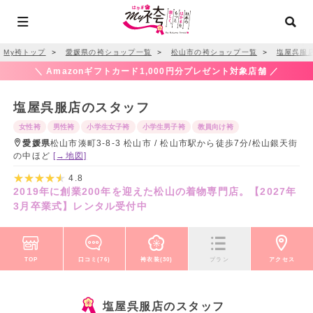
My袴トップ
＞
愛媛県の袴ショップ一覧
＞
松山市の袴ショップ一覧
＞
塩屋呉服
＼ Amazonギフトカード1,000円分プレゼント対象店舗 ／
塩屋呉服店のスタッフ
女性袴
男性袴
小学生女子袴
小学生男子袴
教員向け袴
愛媛県
松山市湊町3-8-3 松山市 / 松山市駅から徒歩7分/松山銀天街
の中ほど
[→地図]
4.8
2019年に創業200年を迎えた松山の着物専門店。【2027年
3月卒業式】レンタル受付中
TOP
口コミ(76)
袴衣装(30)
プラン
アクセス
塩屋呉服店のスタッフ