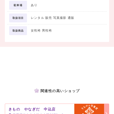
あり
駐車場
レンタル 販売 写真撮影 通販
取扱項目
女性袴 男性袴
取扱商品
関連性の高いショップ
きもの やなぎだ 中込店