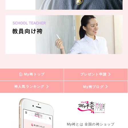
My袴トップ
プレゼント申請
袴人気ランキング
My袴ブログ
My袴とは 全国の袴ショップ