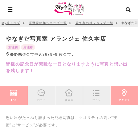
My袴トップ
＞
長野県の袴ショップ一覧
＞
佐久市の袴ショップ一覧
＞
やなぎだ写
やなぎだ写真室 アランジェ 佐久本店
女性袴
男性袴
長野県
佐久市中込3679−9 佐久市 /
皆様の記念日が素敵な一日となりますように写真と想い出
を残します！
TOP
口コミ
袴衣装
プラン
アクセス
思い出がたっぷり詰まった記念写真は、クオリティの高い“技
術”と“サービス”が必要です。