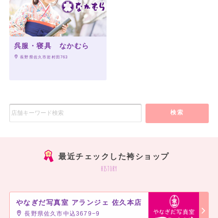
呉服・寝具 なかむら
 長野県佐久市岩村田763
検索
最近チェックした袴ショップ
history
やなぎだ写真室 アランジェ 佐久本店
長野県佐久市中込3679−9