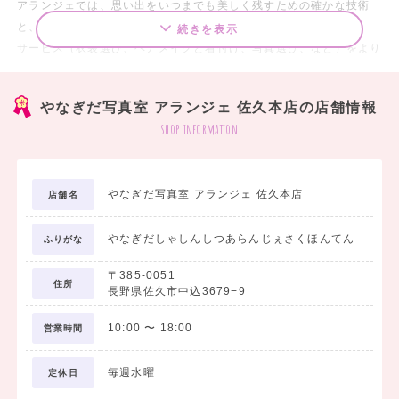
アランジェでは、思い出をいつまでも美しく残すための確かな技術
と、
続きを表示
サービス（衣装選び、ヘアメイクと着付け、写真選び、など）をより
充実させ、常にお客様のニーズに耳を傾けながら、より多くの方々に
喜ばれるお店づくりを心がけております
やなぎだ写真室 アランジェ 佐久本店の店舗情報
shop information
やなぎだ写真室 アランジェ 佐久本店
店舗名
やなぎだしゃしんしつあらんじぇさくほんてん
ふりがな
〒385-0051
住所
長野県佐久市中込3679−9
10:00
〜
18:00
営業時間
毎週水曜
定休日