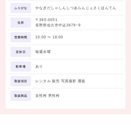
やなぎだしゃしんしつあらんじぇさくほんてん
ふりがな
〒385-0051
住所
長野県佐久市中込3679−9
10:00
〜
18:00
営業時間
毎週水曜
定休日
あり
駐車場
レンタル 販売 写真撮影 通販
取扱項目
女性袴 男性袴
取扱商品