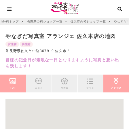
My袴トップ
＞
長野県の袴ショップ一覧
＞
佐久市の袴ショップ一覧
＞
やなぎだ写
やなぎだ写真室 アランジェ 佐久本店の地図
女性袴
男性袴
長野県
佐久市中込3679−9 佐久市 /
皆様の記念日が素敵な一日となりますように写真と想い出
を残します！
TOP
口コミ
袴衣装
プラン
アクセス