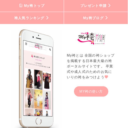
My袴トップ
プレゼント申請
袴人気ランキング
My袴ブログ
My袴とは 全国の袴ショップ
を掲載する日本最大級の袴
ポータルサイトです。 卒業
式や成人式のためのお気に
いりの袴をみつけよう
MY袴の使い方