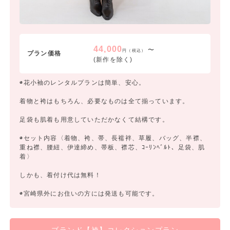
44,000
〜
円（税込）
プラン価格
(新作を除く)
◉花小袖のレンタルプランは簡単、安心。
着物と袴はもちろん、必要なものは全て揃っています。
足袋も肌着も用意していただかなくて結構です。
◉セット内容〈着物、袴、帯、長襦袢、草履、バッグ、半襟、
重ね襟、腰紐、伊達締め、帯板、襟芯、ｺｰﾘﾝﾍﾞﾙﾄ、足袋、肌
着〉
しかも、着付け代は無料！
◉宮崎県外にお住いの方には発送も可能です。