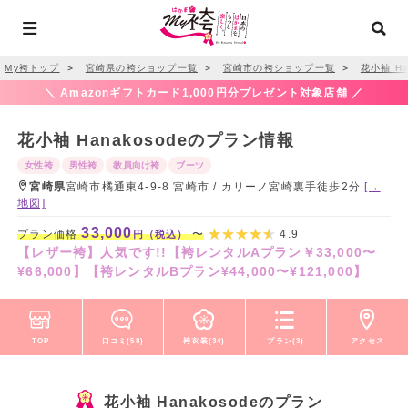
My袴トップ
＞
宮崎県の袴ショップ一覧
＞
宮崎市の袴ショップ一覧
＞
花小袖 Ha
＼ Amazonギフトカード1,000円分プレゼント対象店舗 ／
花小袖 Hanakosodeのプラン情報
女性袴
男性袴
教員向け袴
ブーツ
宮崎県
宮崎市橘通東4-9-8 宮崎市 / カリーノ宮崎裏手徒歩2分
[→
地図]
33,000
プラン価格
〜
4.9
円（税込）
【レザー袴】人気です!!【袴レンタルAプラン￥33,000〜
¥66,000】【袴レンタルBプラン¥44,000〜¥121,000】
TOP
口コミ(58)
袴衣装(34)
プラン(3)
アクセス
花小袖 Hanakosodeのプラン