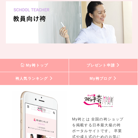
My袴トップ
プレゼント申請
袴人気ランキング
My袴ブログ
My袴とは 全国の袴ショップ
を掲載する日本最大級の袴
ポータルサイトです。 卒業
式や成人式のためのお気に