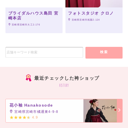
ブライダルハウス島田 宮
フォトスタジオ クロノ
崎本店
 宮崎県宮崎市祇園2-124
 宮崎県宮崎市大工2-176
検索
最近チェックした袴ショップ
history
花小袖 Hanakosode
宮崎県宮崎市橘通東4-9-8
4.9
]