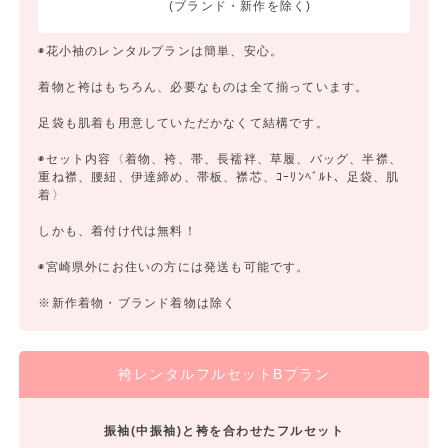
(ブランド・新作を除く)
◉花小袖のレンタルプランは簡単、安心。
着物と袴はもちろん、必要なものは全て揃っています。
足袋も肌着も用意していただかなくて結構です。
◉セット内容〈着物、袴、帯、長襦袢、草履、バッグ、半襟、
重ね襟、腰紐、伊達締め、帯板、襟芯、ｺｰﾘﾝﾍﾞﾙﾄ、足袋、肌
着〉
しかも、着付け代は無料！
◉宮崎県外にお住いの方には発送も可能です。
※新作着物・ブランド着物は除く
袴レンタルフルセットBプラン
振袖(中振袖)と袴を合わせたフルセット