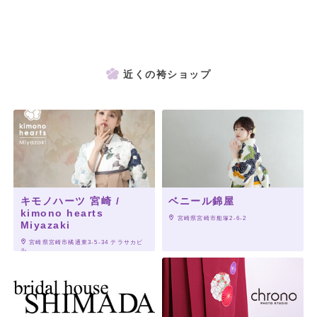
近くの袴ショップ
キモノハーツ 宮崎 /
ベニール錦屋
kimono hearts
 宮崎県宮崎市船塚2-6-2
Miyazaki
 宮崎県宮崎市橘通東3-5-34 テラサカビ
ル