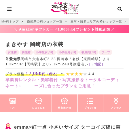
My袴トップ
＞
愛知県の袴ショップ一覧
＞
三河・知多エリアの袴ショップ一覧
＞
＼ Amazonギフトカード1,000円分プレゼント対象店舗 ／
まきやす 岡崎店の衣装
女性袴
男性袴
小学生女子袴
小学生男子袴
教員向け袴
ブーツ
愛知県
岡崎市六名本町2-23 岡崎市 / 名鉄【東岡崎駅】より
1.3km/JR【岡崎駅】より2.1km 248号線通沿い
[→地図]
17,050
プラン価格
〜
4.4
円（税込）
卒業袴レンタル・美容着付・写真撮影をトータルコーディ
ネート♪ ニーズに合ったプランをご用意！
TOP
口コミ(25)
袴衣装(45)
プラン(4)
アクセス
emma×紅一点 小さいサイズ ターコイズ縞に菊