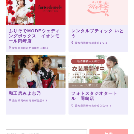
ふりそでMODEウェディ
レンタルブティック いと
ングボックス イオンモ
う
ール岡崎店
 愛知県岡崎市板屋町179-3
 愛知県岡崎市戸崎町外山38-5
和工房みよ志乃
フォトスタジオタート
ル 岡崎店
 愛知県岡崎市筒針町池尻4-3
 愛知県岡崎市美合町入込46-6