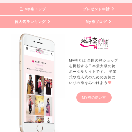
My袴トップ
プレゼント申請
袴人気ランキング
My袴ブログ
My袴とは 全国の袴ショップ
を掲載する日本最大級の袴
ポータルサイトです。 卒業
式や成人式のためのお気に
いりの袴をみつけよう
MY袴の使い方