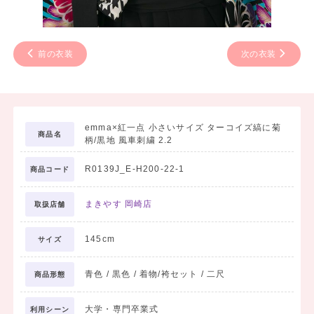
前の衣装
次の衣装
emma×紅一点 小さいサイズ ターコイズ縞に菊
商品名
柄/黒地 風車刺繍 2.2
R0139J_E-H200-22-1
商品コード
まきやす 岡崎店
取扱店舗
145cm
サイズ
青色 / 黒色 / 着物/袴セット / 二尺
商品形態
大学・専門卒業式
利用シーン