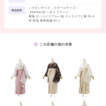
～小さいサイズ＿スモールサイズ～
商品説明
【emma×紅一点 】ブランド
着物:ターコイズブルー地 ストライプに菊 IN-4
袴:黒地 風車刺繍 IH-1
この店舗の他の衣装