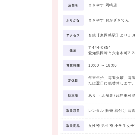
まきやす 岡崎店
店舗名
まきやす おかざきてん
ふりがな
名鉄【東岡崎駅】より1.3k
アクセス
〒444-0854
住所
愛知県岡崎市六名本町2-2
10:00
〜
18:00
営業時間
年末年始、毎週火曜、毎
定休日
たは翌日に振替休します
あり （店舗裏7台駐車可
駐車場
レンタル 販売 着付け 写
取扱項目
女性袴 男性袴 小学生女子
取扱商品