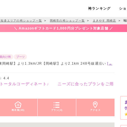
袴ランキング
ショ
・知多エリアの袴ショップ一覧
＞
岡崎市の袴ショップ一覧
＞
まきやす 岡崎店
＞
地
＼ Amazonギフトカード1,000円分プレゼント対象店舗 ／
員向け袴
ブーツ
東岡崎駅】より1.3km/JR【岡崎駅】より2.1km 248号線通沿い
[→
4.4
をトータルコーディネート♪ ニーズに合ったプランをご用
袴衣装(45)
プラン(4)
アクセス