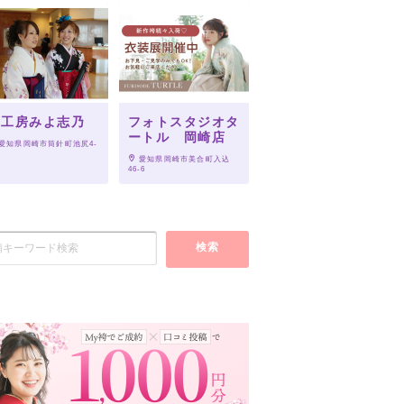
-5
和工房みよ志乃
フォトスタジオタ
ートル 岡崎店
 愛知県岡崎市筒針町池尻4-
 愛知県岡崎市美合町入込
46-6
検索