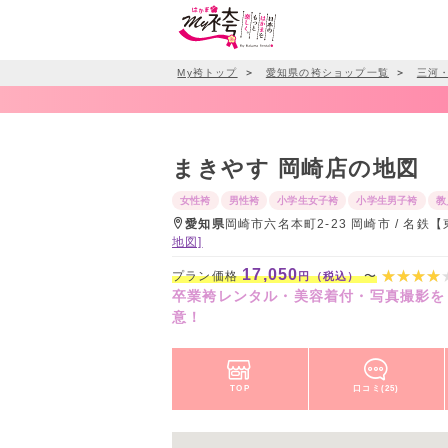
My袴トップ
＞
愛知県の袴ショップ一覧
＞
三河
まきやす 岡崎店の地図
女性袴
男性袴
小学生女子袴
小学生男子袴
教
愛知県
岡崎市六名本町2-23 岡崎市 / 名鉄【
地図]
17,050
プラン価格
〜
円（税込）
卒業袴レンタル・美容着付・写真撮影
意！
TOP
口コミ(25)