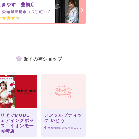
まきやす 豊橋店
愛知県豊橋市曲尺手町145
近くの袴ショップ
りそでMODE
レンタルブティッ
ウェディングボッ
ク いとう
クス イオンモー
 愛知県岡崎市板屋町179-3
ル岡崎店
 愛知県岡崎市戸崎町外山