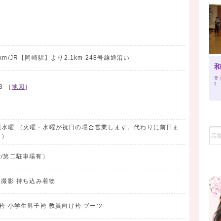
38
m/JR【岡崎駅】より2.1km 248号線通沿い
3
3
［
地図
］
週水曜 （火曜・水曜が祝日の場合営業します。代わりに前日ま
。）
能/第二駐車場有）
真撮影 持ち込み着物
袴 小学生男子袴 教員向け袴 ブーツ