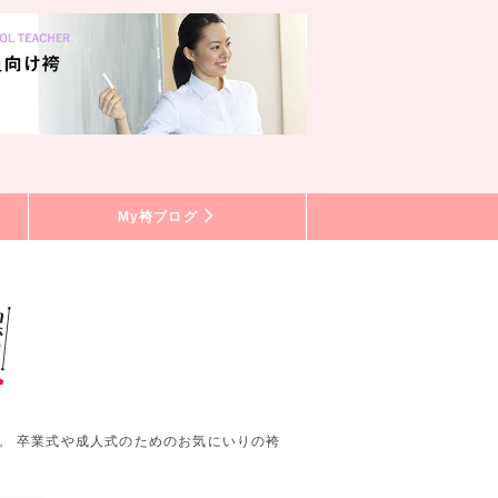
My袴ブログ
。 卒業式や成人式のためのお気にいりの袴