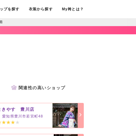
ップを探す
衣装から探す
My袴とは？
図
関連性の高いショップ
まきやす 豊川店
愛知県豊川市若宮町48