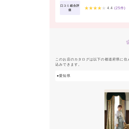
口コミ総合評
4.4
(
25
件)
価
このお店のカタログは以下の都道府県に住
込みできます。
●愛知県