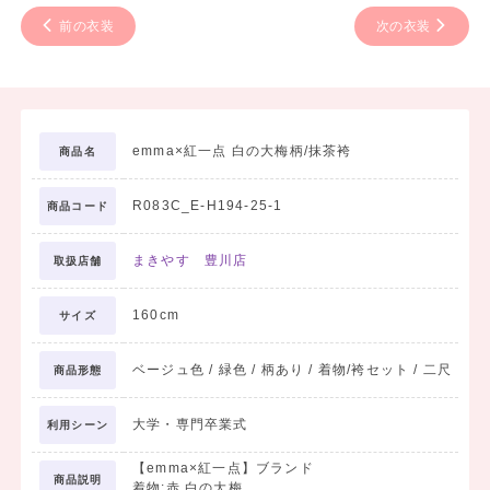
前の衣装
次の衣装
emma×紅一点 白の大梅柄/抹茶袴
商品名
R083C_E-H194-25-1
商品コード
まきやす 豊川店
取扱店舗
160cm
サイズ
ベージュ色 / 緑色 / 柄あり / 着物/袴セット / 二尺
商品形態
大学・専門卒業式
利用シーン
【emma×紅一点】ブランド
商品説明
着物:赤 白の大梅