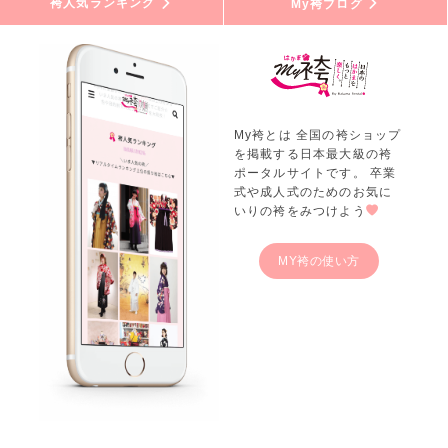
袴人気ランキング
My袴ブログ
My袴とは 全国の袴ショップ
を掲載する日本最大級の袴
ポータルサイトです。 卒業
式や成人式のためのお気に
いりの袴をみつけよう
MY袴の使い方