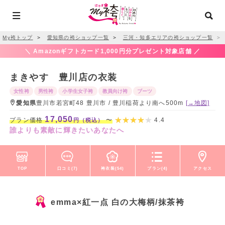
My袴トップ
＞
愛知県の袴ショップ一覧
＞
三河・知多エリアの袴ショップ一覧
＞
＼ Amazonギフトカード1,000円分プレゼント対象店舗 ／
まきやす 豊川店の衣装
女性袴
男性袴
小学生女子袴
教員向け袴
ブーツ
愛知県
豊川市若宮町48 豊川市 / 豊川稲荷より南へ500m
[→地図]
17,050
プラン価格
〜
4.4
円（税込）
誰よりも素敵に輝きたいあなたへ
TOP
口コミ(7)
袴衣装(54)
プラン(4)
アクセス
emma×紅一点 白の大梅柄/抹茶袴