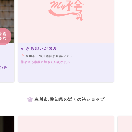
来店
予約
e-きものレンタル
豊川市 / 豊川稲荷より南へ500m
誰よりも素敵に輝きたいあなたへ
（7件）
豊川市/愛知県の近くの袴ショップ