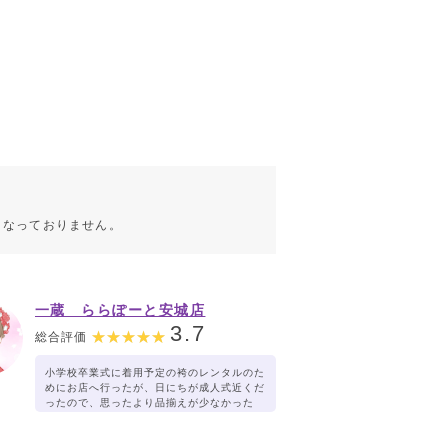
こなっておりません。
一蔵 ららぽーと安城店
3.7
総合評価
小学校卒業式に着用予定の袴のレンタルのた
めにお店へ行ったが、日にちが成人式近くだ
ったので、思ったより品揃えが少なかった