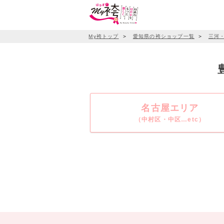
My袴トップ
＞
愛知県の袴ショップ一覧
＞
三河
名古屋エリア
（中村区・中区…etc）