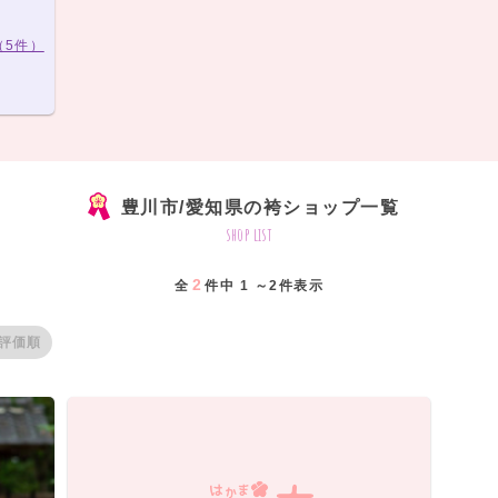
（5件）
豊川市/愛知県の袴ショップ一覧
shop list
2
全
件中 1 ～2件表示
評価順