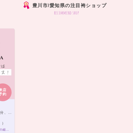
豊川市/愛知県の注目袴ショップ
recommend shop
来店
予約
より車7分
。）
袴レンタルプラン ￥20,000（税込）～ きもの×袴の組み合わせは21,000通り以上！アナタだけの袴コーデで最高の卒業式を！