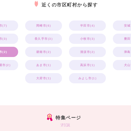
近くの市区町村から探す
(7)
岡崎市(6)
半田市(4)
安城
(3)
長久手市(3)
小牧市(3)
豊田
(2)
碧南市(2)
清須市(2)
津島
市(2)
あま市(1)
高浜市(1)
犬山
大府市(1)
みよし市(1)
特集ページ
special