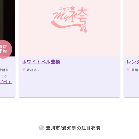
来店
予約
ホワイトベル豊橋
レン
り250m
豊橋市 /
豊橋
なワケ
10件）
豊川市/愛知県の注目衣装