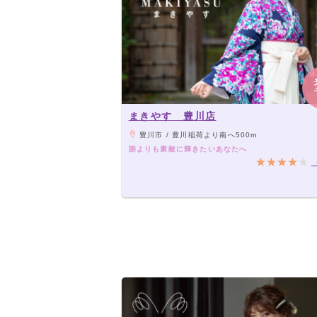
まきやす 豊川店
豊川市 / 豊川稲荷より南へ500m
誰よりも素敵に輝きたいあなたへ