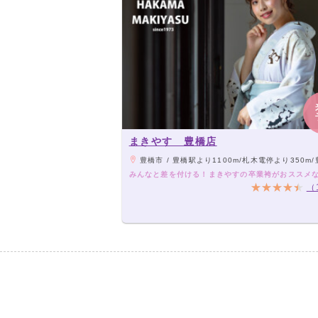
まきやす 豊橋店
豊橋市 / 豊橋駅より1100m/札木電停より350m/豊橋公園前電停よ
みんなと差を付ける！まきやすの卒業袴がおススメ
（