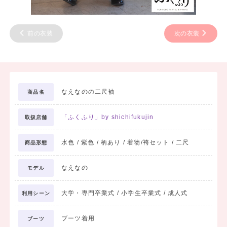
前の衣装
次の衣装
なえなのの二尺袖
商品名
「ふくふり」by shichifukujin
取扱店舗
水色 / 紫色 / 柄あり / 着物/袴セット / 二尺
商品形態
なえなの
モデル
大学・専門卒業式 / 小学生卒業式 / 成人式
利用シーン
ブーツ着用
ブーツ