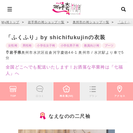
My袴トップ
＞
岩手県の袴ショップ一覧
＞
奥州市の袴ショップ一覧
＞
「ふくふり」b
「ふくふり」by shichifukujinの衣装
女性袴
男性袴
小学生女子袴
小学生男子袴
教員向け袴
ブーツ
岩手県
奥州市水沢区佐倉河字慶徳44-1 奥州市 / 水沢駅より車で5
分
全国どこへでも配送いたします！お洒落な卒業袴は「七福
人」へ
TOP
口コミ
袴衣装(50)
プラン
アクセス
なえなのの二尺袖