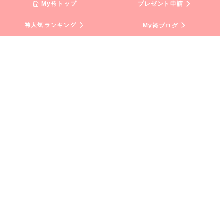
My袴トップ
プレゼント申請
袴人気ランキング
My袴ブログ