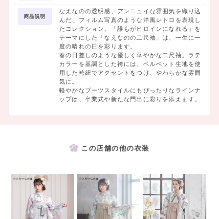
なえなのの透明感、アンニュイな雰囲気を織り込
商品説明
んだ、フィルム写真のような洋風レトロを表現し
たコレクション。「誰もがヒロインになれる」を
テーマにした「なえなのの二尺袖」は、一生に一
度の晴れの日を彩ります。
春の日差しのような優しく華やかな二尺袖。ラテ
カラーを基調とした袴には、ベルベット生地を使
用した袴紐でアクセントをつけ、やわらかな雰囲
気に。
軽やかなブーツスタイルにもぴったりなラインナ
ップは、卒業式や新たな門出に彩りを添えます。
この店舗の他の衣装