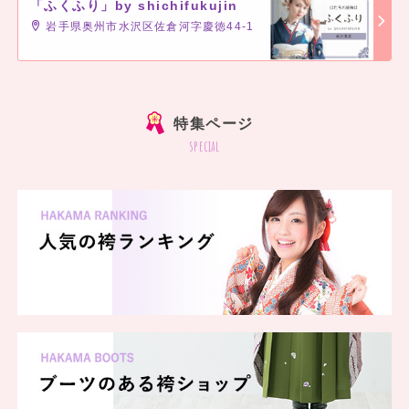
「ふくふり」by shichifukujin
岩手県奥州市水沢区佐倉河字慶徳44-1
]
特集ページ
special