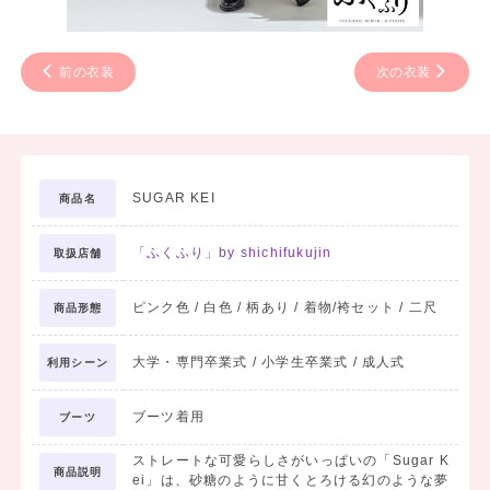
前の衣装
次の衣装
SUGAR KEI
商品名
「ふくふり」by shichifukujin
取扱店舗
ピンク色 / 白色 / 柄あり / 着物/袴セット / 二尺
商品形態
大学・専門卒業式 / 小学生卒業式 / 成人式
利用シーン
ブーツ着用
ブーツ
ストレートな可愛らしさがいっぱいの「Sugar K
商品説明
ei」は、砂糖のように甘くとろける幻のような夢