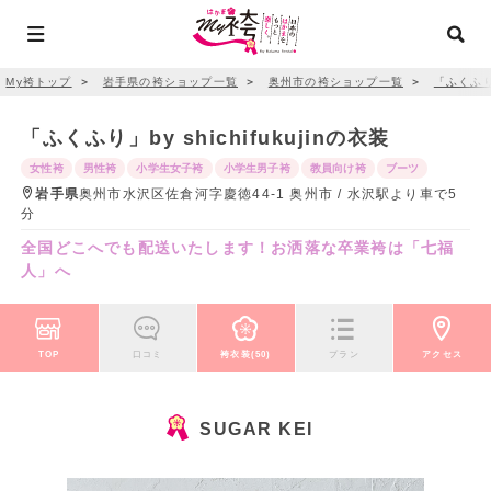
My袴トップ
＞
岩手県の袴ショップ一覧
＞
奥州市の袴ショップ一覧
＞
「ふくふり」b
「ふくふり」by shichifukujinの衣装
女性袴
男性袴
小学生女子袴
小学生男子袴
教員向け袴
ブーツ
岩手県
奥州市水沢区佐倉河字慶徳44-1 奥州市 / 水沢駅より車で5
分
全国どこへでも配送いたします！お洒落な卒業袴は「七福
人」へ
TOP
口コミ
袴衣装(50)
プラン
アクセス
SUGAR KEI