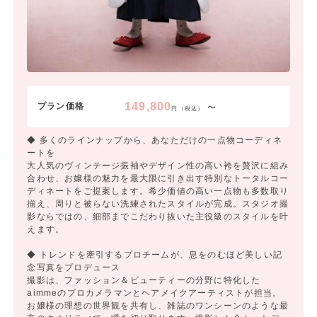
149,800
プラン価格
〜
円（税込）
◆ 多くのラインナップから、あなただけの一点物コーディネ
ートを
大人気のヴィンテージ振袖やデザイン性の高い袴を贅沢に組み
合わせ、お嬢様の魅力を最大限に引き出す特別なトータルコー
ディネートをご提案します。希少価値の高い一点物も多数取り
揃え、周りと被らない洗練されたスタイルが完成。スタジオ撮
影ならではの、細部までこだわり抜いた主役級のスタイルを叶
えます。
◆ トレンドを牽引するプロチームが、息をのむほど美しい記
念写真をプロデュース
撮影は、ファッション＆ビューティーの分野に特化した
aimmeのプロカメラマンとヘアメイクアーティストが担当。
お嬢様の理想の世界観を共有し、雑誌のワンシーンのような最