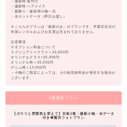
・撮影時 着付け
・撮影時 ヘアメイク
・髪飾り・撮影用小物一式
・全カットデータ（即日お渡し）
※こちらのプランは「撮影のみ」のプランです。卒業式当日の
衣装レンタルおよびお支度は含まれておりません。
注意事項
※オプション料金について
ラグジュアリークラス＋33,000円
オリジナルクラス+35,000円
オリジナル袴＋35,000円
デニム袴＋15,000円
・小物のご指定によっては、その他別途料金が発生する場合が
ございます。
2着撮影プラン
【ガラリと雰囲気を変えて】衣装2着・撮影小物・全データ
付き◆贅沢フォトプラン