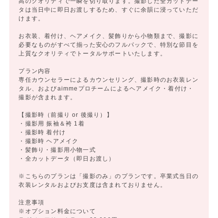
高のクオリティで一瞬を切り取ります。撮影した全カットデー
タは当日中に即日お渡しするため、すぐに余韻に浸っていただ
けます。
お衣装、着付け、ヘアメイク、髪飾りから小物類まで、撮影に
必要なものがすべて揃った安心のフルパックで、特別な節目を
上質なクオリティでトータルサポートいたします。
プラン内容
専任カウンセラーによるカウンセリング、撮影時のお衣装レン
タル、およびaimmeプロチームによるヘアメイク・着付け・
撮影が含まれます。
【撮影時（前撮り or 後撮り）】
・撮影用 振袖＆袴 1着
・撮影時 着付け
・撮影時 ヘアメイク
・髪飾り・撮影用小物一式
・全カットデータ（即日お渡し）
※こちらのプランは「撮影のみ」のプランです。卒業式当日の
衣装レンタルおよびお支度は含まれておりません。
注意事項
※オプション料金について