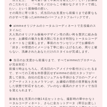
「自分史上、一番可愛い姿で卒業式を迎えたい」というお嬢様
のこだわりと、「一生モノだからこそ確かなクオリティで残し
たい」という親御様の想い。
その両方に寄り添う、式当日のお支度から前撮りまで必要なも
のがすべて揃ったaimmeのパーフェクトフルパックです。
◆ aimmeオリジナルのトータルコーディネートで主役級のス
タイルに
大人気のオリジナル振袖やデザイン性の高い袴を贅沢に組み合
わせ、お嬢様の魅力を最大限に引き出す特別なトータルコーデ
ィネートをご提案します。事前のカウンセリングでお嬢様の
「好き」や理想のイメージを丁寧に拾い上げるため、周りと被
らない、洗練されたあなただけのスタイルが完成します。
◆ 当日のお支度から前撮りまで、すべてaimmeのプロチーム
が完全対応！
前撮り時はもちろん、式当日のヘアメイクや着付けにいたるま
で、すべての工程を外部委託せずaimmeの自社スタッフが一
貫して担当。自社の広告ビジュアルを手掛けるプロのヘアメイ
クアーティストとカメラマンが、お嬢様の理想の世界観を共有
した状態で対応するため、ブレのない最高のクオリティで当日
を迎えられます。
振袖を含む充実の小物14点セットから、撮影時の華やかなト
ータルコーディネート、さらに全カットデータ（即日お渡し）