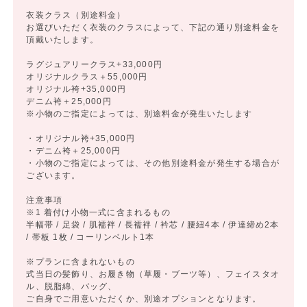
衣装クラス（別途料金）
お選びいただく衣装のクラスによって、下記の通り別途料金を
頂戴いたします。
ラグジュアリークラス+33,000円
オリジナルクラス＋55,000円
オリジナル袴+35,000円
デニム袴＋25,000円
※小物のご指定によっては、別途料金が発生いたします
・オリジナル袴+35,000円
・デニム袴＋25,000円
・小物のご指定によっては、その他別途料金が発生する場合が
ございます。
注意事項
※1 着付け小物一式に含まれるもの
半幅帯 / 足袋 / 肌襦袢 / 長襦袢 / 衿芯 / 腰紐4本 / 伊達締め2本
/ 帯板 1枚 / コーリンベルト1本
※プランに含まれないもの
式当日の髪飾り、お履き物（草履・ブーツ等）、フェイスタオ
ル、脱脂綿、バッグ、
ご自身でご用意いただくか、別途オプションとなります。