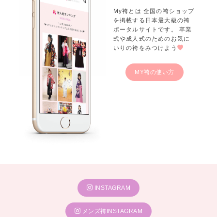
My袴とは 全国の袴ショップ
を掲載する日本最大級の袴
ポータルサイトです。 卒業
式や成人式のためのお気に
いりの袴をみつけよう
MY袴の使い方
INSTAGRAM
メンズ袴INSTAGRAM