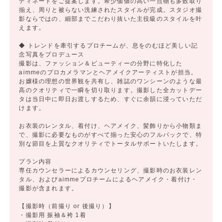
ディネートをご提案します。希少価値の高い一点物も多数取り
揃え、周りと被らない洗練されたスタイルが完成。スタジオ撮
影ならではの、細部までこだわり抜いた主役級のスタイルを叶
えます。
◆ トレンドを牽引するプロチームが、息をのむほど美しい記
念写真をプロデュース
撮影は、ファッション＆ビューティーの分野に特化した
aimmeのプロカメラマンとヘアメイクアーティストが担当。
お嬢様の理想の世界観を共有し、雑誌のワンシーンのような最
高のクオリティで一瞬を切り取ります。撮影した全カットデー
タは当日中に即日お渡しするため、すぐに余韻に浸っていただ
けます。
お衣装のレンタル、着付け、ヘアメイク、髪飾りから小物類ま
で、撮影に必要なものがすべて揃った安心のフルパックで、特
別な節目を上質なクオリティでトータルサポートいたします。
プラン内容
専任カウンセラーによるカウンセリング、撮影時のお衣装レン
タル、およびaimmeプロチームによるヘアメイク・着付け・
撮影が含まれます。
【撮影時（前撮り or 後撮り）】
・撮影用 振袖＆袴 1着