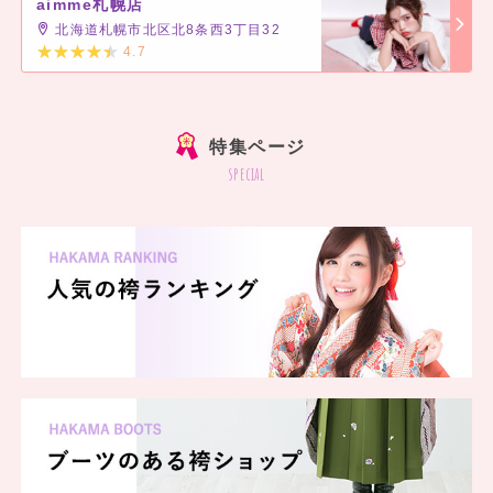
aimme札幌店
北海道札幌市北区北8条西3丁目32
4.7
]
特集ページ
special