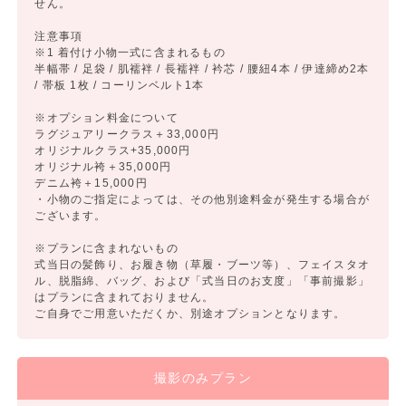
せん。
注意事項
※1 着付け小物一式に含まれるもの
半幅帯 / 足袋 / 肌襦袢 / 長襦袢 / 衿芯 / 腰紐4本 / 伊達締め2本
/ 帯板 1枚 / コーリンベルト1本
※オプション料金について
ラグジュアリークラス＋33,000円
オリジナルクラス+35,000円
オリジナル袴＋35,000円
デニム袴＋15,000円
・小物のご指定によっては、その他別途料金が発生する場合が
ございます。
※プランに含まれないもの
式当日の髪飾り、お履き物（草履・ブーツ等）、フェイスタオ
ル、脱脂綿、バッグ、および「式当日のお支度」「事前撮影」
はプランに含まれておりません。
ご自身でご用意いただくか、別途オプションとなります。
撮影のみプラン