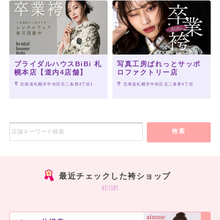
ブライダルハウスBiBi 札
写真工房ぱれっとサッポ
幌本店【道内4店舗】
ロファクトリー店
 北海道札幌市中央区北二条西4丁目1
 北海道札幌市中央区北二条東4丁目
検索
最近チェックした袴ショップ
history