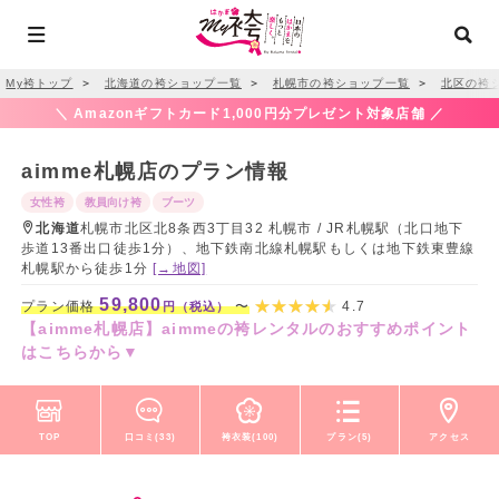
My袴トップ
＞
北海道の袴ショップ一覧
＞
札幌市の袴ショップ一覧
＞
北区の袴
＼ Amazonギフトカード1,000円分プレゼント対象店舗 ／
aimme札幌店のプラン情報
女性袴
教員向け袴
ブーツ
北海道
札幌市北区北8条西3丁目32 札幌市 / JR札幌駅（北口地下
歩道13番出口徒歩1分）、地下鉄南北線札幌駅もしくは地下鉄東豊線
札幌駅から徒歩1分
[→地図]
59,800
プラン価格
〜
4.7
円（税込）
【aimme札幌店】aimmeの袴レンタルのおすすめポイント
はこちらから▼
TOP
口コミ(33)
袴衣装(100)
プラン(5)
アクセス