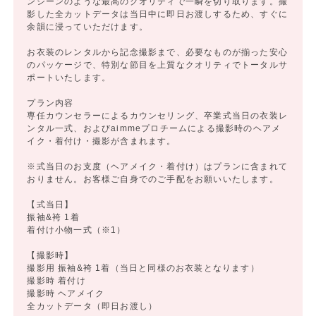
ンシーンのような最高のクオリティで一瞬を切り取ります。撮
影した全カットデータは当日中に即日お渡しするため、すぐに
余韻に浸っていただけます。
お衣装のレンタルから記念撮影まで、必要なものが揃った安心
のパッケージで、特別な節目を上質なクオリティでトータルサ
ポートいたします。
プラン内容
専任カウンセラーによるカウンセリング、卒業式当日の衣装レ
ンタル一式、およびaimmeプロチームによる撮影時のヘアメ
イク・着付け・撮影が含まれます。
※式当日のお支度（ヘアメイク・着付け）はプランに含まれて
おりません。お客様ご自身でのご手配をお願いいたします。
【式当日】
振袖&袴 1着
着付け小物一式（※1）
【撮影時】
撮影用 振袖&袴 1着（当日と同様のお衣装となります）
撮影時 着付け
撮影時 ヘアメイク
全カットデータ（即日お渡し）