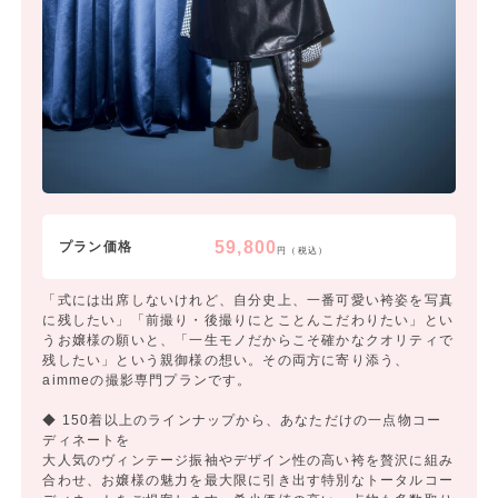
59,800
プラン価格
円（税込）
「式には出席しないけれど、自分史上、一番可愛い袴姿を写真
に残したい」「前撮り・後撮りにとことんこだわりたい」とい
うお嬢様の願いと、「一生モノだからこそ確かなクオリティで
残したい」という親御様の想い。その両方に寄り添う、
aimmeの撮影専門プランです。
◆ 150着以上のラインナップから、あなただけの一点物コー
ディネートを
大人気のヴィンテージ振袖やデザイン性の高い袴を贅沢に組み
合わせ、お嬢様の魅力を最大限に引き出す特別なトータルコー