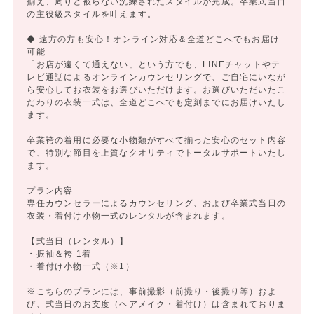
揃え、周りと被らない洗練されたスタイルが完成。卒業式当日
の主役級スタイルを叶えます。
◆ 遠方の方も安心！オンライン対応＆全道どこへでもお届け
可能
「お店が遠くて通えない」という方でも、LINEチャットやテ
レビ通話によるオンラインカウンセリングで、ご自宅にいなが
ら安心してお衣装をお選びいただけます。お選びいただいたこ
だわりの衣装一式は、全道どこへでも定刻までにお届けいたし
ます。
卒業袴の着用に必要な小物類がすべて揃った安心のセット内容
で、特別な節目を上質なクオリティでトータルサポートいたし
ます。
プラン内容
専任カウンセラーによるカウンセリング、および卒業式当日の
衣装・着付け小物一式のレンタルが含まれます。
【式当日（レンタル）】
・振袖＆袴 1着
・着付け小物一式（※1）
※こちらのプランには、事前撮影（前撮り・後撮り等）およ
び、式当日のお支度（ヘアメイク・着付け）は含まれておりま