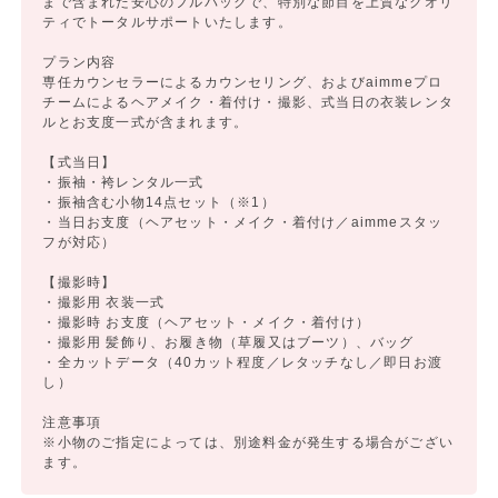
まで含まれた安心のフルパックで、特別な節目を上質なクオリ
ティでトータルサポートいたします。
プラン内容
専任カウンセラーによるカウンセリング、およびaimmeプロ
チームによるヘアメイク・着付け・撮影、式当日の衣装レンタ
ルとお支度一式が含まれます。
【式当日】
・振袖・袴レンタル一式
・振袖含む小物14点セット（※1）
・当日お支度（ヘアセット・メイク・着付け／aimmeスタッ
フが対応）
【撮影時】
・撮影用 衣装一式
・撮影時 お支度（ヘアセット・メイク・着付け）
・撮影用 髪飾り、お履き物（草履又はブーツ）、バッグ
・全カットデータ（40カット程度／レタッチなし／即日お渡
し）
注意事項
※小物のご指定によっては、別途料金が発生する場合がござい
ます。