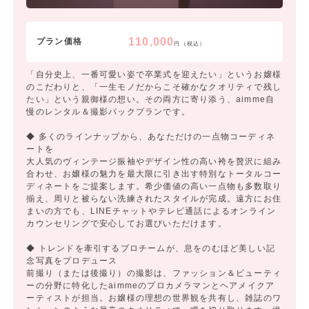
110,000
プラン価格
円（税込）
「自分史上、一番可愛い姿で卒業式を迎えたい」というお嬢様
のこだわりと、「一生モノだからこそ確かなクオリティで残し
たい」という親御様の想い。その両方に寄り添う、aimme自
慢のレンタル＆撮影パックプランです。
◆ 多くのラインナップから、あなただけの一点物コーディネ
ートを
大人気のヴィンテージ振袖やデザイン性の高い袴を贅沢に組み
合わせ、お嬢様の魅力を最大限に引き出す特別なトータルコー
ディネートをご提案します。希少価値の高い一点物も多数取り
揃え、周りと被らない洗練されたスタイルが完成。遠方にお住
まいの方でも、LINEチャットやテレビ通話によるオンライン
カウンセリングで安心してお選びいただけます。
◆ トレンドを牽引するプロチームが、息をのむほど美しい記
念写真をプロデュース
前撮り（または後撮り）の撮影は、ファッション＆ビューティ
ーの分野に特化したaimmeのプロカメラマンとヘアメイクア
ーティストが担当。お嬢様の理想の世界観を共有し、雑誌のワ