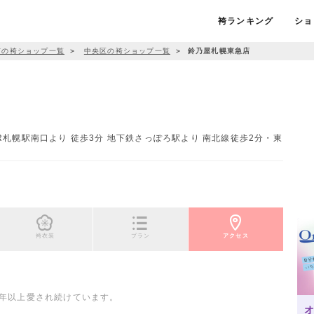
袴ランキング
ショ
市の袴ショップ一覧
＞
中央区の袴ショップ一覧
＞
鈴乃屋札幌東急店
 JR札幌駅南口より 徒歩3分 地下鉄さっぽろ駅より 南北線徒歩2分・東
袴衣装
プラン
アクセス
0年以上愛され続けています。
オ