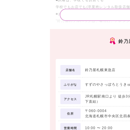
学校でもお店でも(卒業袴レンタル取扱店舗
■おすすめフルパック
"鈴乃屋のフルパックは、着付け、アレン
必要なものがすべてそろっているから、卒
■豊富なサイズ展開
鈴乃
鈴乃屋の袴サイズは、身長に合わせて4c
トフィット。
鈴乃屋札幌東急店
店舗名
すずのやさっぽろとうき
ふりがな
JR札幌駅南口より 徒歩
アクセス
下直結）
〒060-0004
住所
北海道札幌市中央区北四条西
10:00
〜
20:00
営業時間