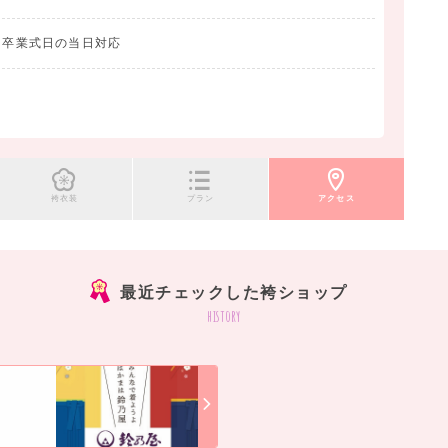
影 卒業式日の当日対応
袴衣装
プラン
アクセス
最近チェックした袴ショップ
history