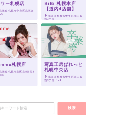
タワー札幌店
BiBi 札幌本店
【道内4店舗】
 北海道札幌市中央区北五条
-5
 北海道札幌市中央区北二条
西4丁目1
imme札幌店
写真工房ぱれっと
札幌中央店
 北海道札幌市北区北8条西3
32
 北海道札幌市中央区南二条
西3丁目11−1
検索