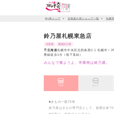
My袴トップ
＞
北海道の袴ショップ一覧
＞
札幌
鈴乃屋札幌東急店
女性袴
教員向け袴
北海道
札幌市中央区北四条西2-1 札幌市 /
豊線徒歩1分（地下直結）
みんなで着ようよ、卒業袴は鈴乃屋。
TOP
口コミ
■きもの一筋75年
鈴乃屋はきもの専門店として、創業以来7
■試着は、学校でもお店でも