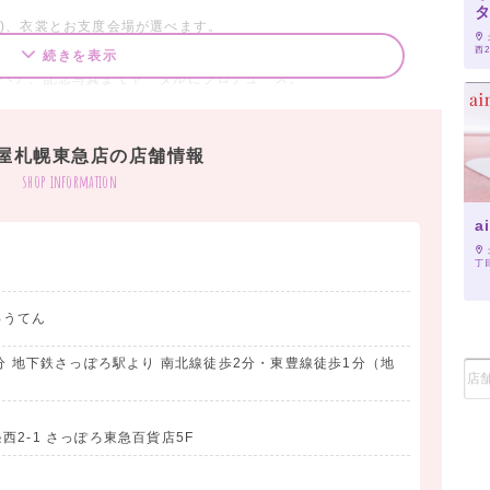
)、衣裳とお支度会場が選べます。
西2
続きを表示
ジヘア、記念写真までトータルにプロデュース。
業式当日は、手ぶらでラクラク。"
屋札幌東急店の店舗情報
mごとに8サイズに分けて細かく設定しているからあなたにジャス
shop information
a
丁目
ゅうてん
3分 地下鉄さっぽろ駅より 南北線徒歩2分・東豊線徒歩1分（地
2-1 さっぽろ東急百貨店5F