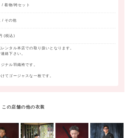
り / 着物/袴セット
 / その他
 (税込)
花レンタル本店での取り扱いとなります。
ご連絡下さい。
リジナル羽織袴です。
つけてゴージャスな一枚です。
この店舗の他の衣装