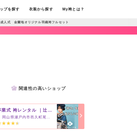
ップを探す
衣装から探す
My袴とは？
成人式 金蘭地オリジナル羽織袴フルセット
関連性の高いショップ
卒業式 袴レンタル ｜辻が花｜
岡山県瀬戸内市邑久町尾張1010-6