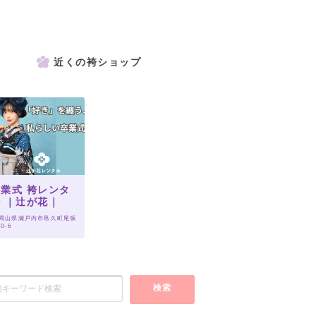
近くの袴ショップ
業式 袴レンタ
 ｜辻が花｜
 岡山県瀬戸内市邑久町尾張
10-6
検索