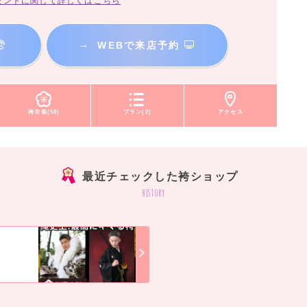
ゼントに関して詳しくはこちら
→
WEBで来店予約
袴衣装(58)
プラン(2)
アクセス
最近チェックした袴ショップ
history
]