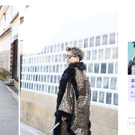
卒
ル
10