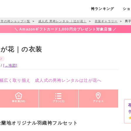
袴ランキング
ショ
内市の袴ショップ一覧
＞
成人式 男袴レンタル ｜辻が花｜
＞
衣装ギャラリー
＞
男子
＼ Amazonギフトカード1,000円分プレゼント対象店舗 ／
辻が花｜の衣装
ツ
 /
[→地図]
幅広く取り揃え 成人式の男袴レンタルは辻が花へ
袴衣装(58)
プラン(2)
アクセス
金蘭地オリジナル羽織袴フルセット