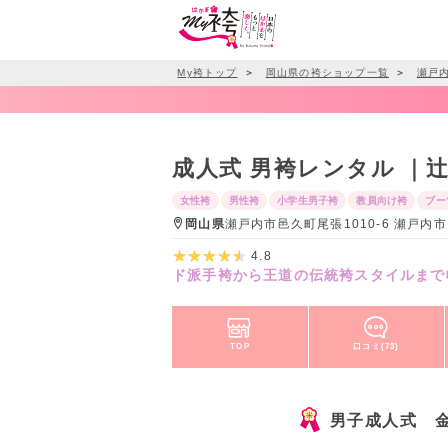
My袴トップ
＞
岡山県の袴ショップ一覧
＞
瀬戸
成人式 男袴レンタル ｜
女性袴
男性袴
小学生男子袴
教員向け袴
ブー
岡山県
瀬戸内市邑久町尾張1010-6 瀬戸内市
4.8
ド派手袴から王道の伝統袴スタイルまで
TOP
口コミ(73)
男子成人式 