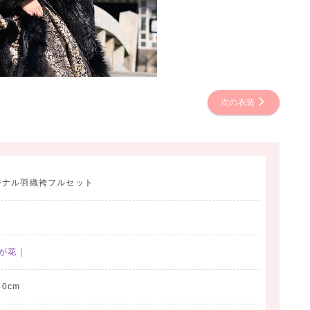
次の衣装
ジナル羽織袴フルセット
辻が花｜
80cm