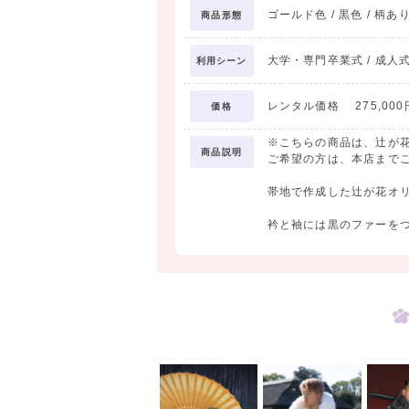
ゴールド色 / 黒色 / 柄あ
商品形態
大学・専門卒業式 / 成人式
利用シーン
レンタル価格 275,000円
価格
※こちらの商品は、辻が
商品説明
ご希望の方は、本店まで
帯地で作成した辻が花オ
衿と袖には黒のファーを