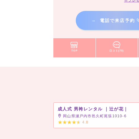
※プレ
→
電話で来店予約
TOP
口コミ(73)
成人式 男袴レンタル ｜辻が花｜
岡山県瀬戸内市邑久町尾張1010-6
4.8