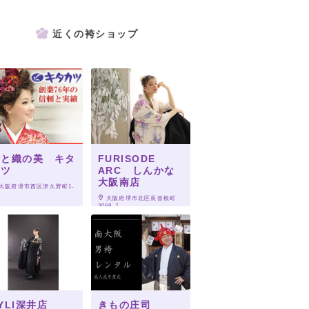
近くの袴ショップ
染と織の美 キタ
FURISODE
カツ
ARC しんかな
大阪南店
 大阪府堺市西区津久野町1-
1
 大阪府堺市北区長曾根町
3069-7
YLI深井店
きもの庄司