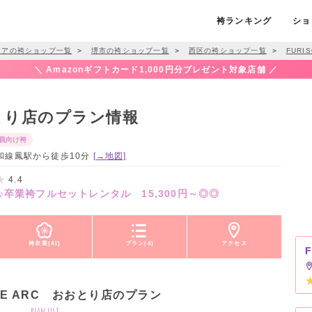
袴ランキング
ショ
リアの袴ショップ一覧
＞
堺市の袴ショップ一覧
＞
西区の袴ショップ一覧
＞
FURI
＼ Amazonギフトカード1,000円分プレゼント対象店舗 ／
おおとり店のプラン情報
員向け袴
R阪和線鳳駅から徒歩10分
[→地図]
4.4
卒業袴フルセットレンタル 15,300円～◎◎
袴衣装(41)
プラン(4)
アクセス
ODE ARC おおとり店のプラン
plan list