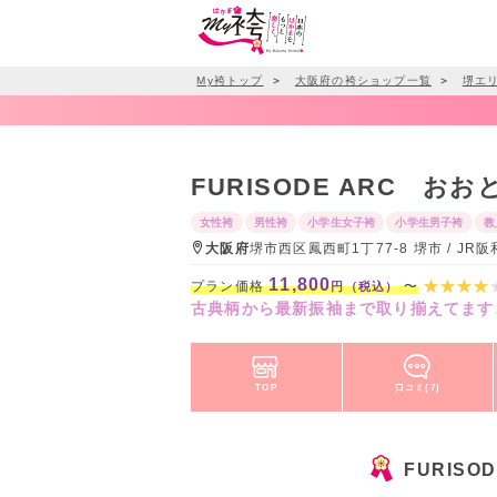
My袴トップ
＞
大阪府の袴ショップ一覧
＞
堺エ
FURISODE ARC 
女性袴
男性袴
小学生女子袴
小学生男子袴
教
大阪府
堺市西区鳳西町1丁77-8 堺市 / J
11,800
プラン価格
〜
円（税込）
古典柄から最新振袖まで取り揃えてます♪
TOP
口コミ(7)
FURIS