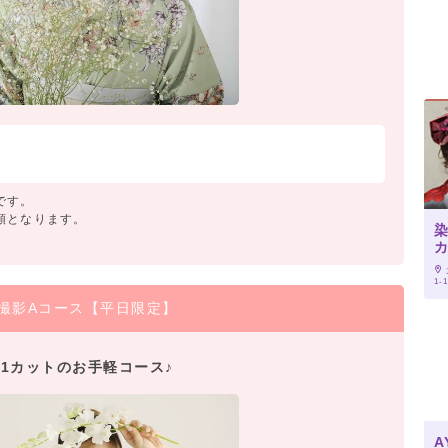
です。
額となります。
1-
撮影Aコース【平日限定】
1カットのお手軽コース♪
A