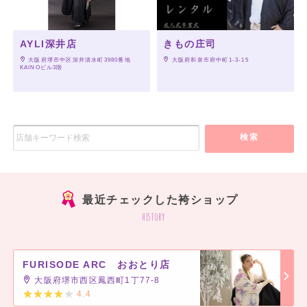
AYLI深井店
きもの庄司
 大阪府堺市中区深井清水町3980番地
 大阪府和泉市府中町1-3-15
KAINOビル3階
検索
最近チェックした袴ショップ
history
FURISODE ARC おおとり店
大阪府堺市西区鳳西町1丁77-8
4.4