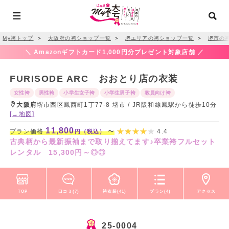
My袴トップ
＞
大阪府の袴ショップ一覧
＞
堺エリアの袴ショップ一覧
＞
堺市の
＼ Amazonギフトカード1,000円分プレゼント対象店舗 ／
FURISODE ARC おおとり店の衣装
女性袴
男性袴
小学生女子袴
小学生男子袴
教員向け袴
大阪府
堺市西区鳳西町1丁77-8 堺市 / JR阪和線鳳駅から徒歩10分
[→地図]
11,800
プラン価格
〜
4.4
円（税込）
古典柄から最新振袖まで取り揃えてます♪卒業袴フルセット
レンタル 15,300円～◎◎
TOP
口コミ(7)
袴衣装(41)
プラン(4)
アクセス
25-0004