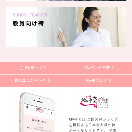
My袴トップ
プレゼント申請
袴人気ランキング
My袴ブログ
My袴とは 全国の袴ショップ
を掲載する日本最大級の袴
ポータルサイトです。 卒業