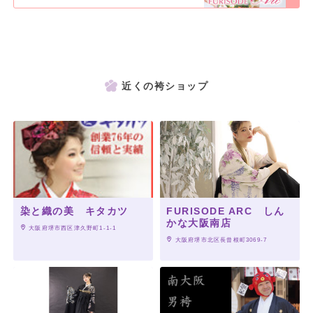
近くの袴ショップ
染と織の美 キタカツ
FURISODE ARC しん
かな大阪南店
 大阪府堺市西区津久野町1-1-1
 大阪府堺市北区長曾根町3069-7