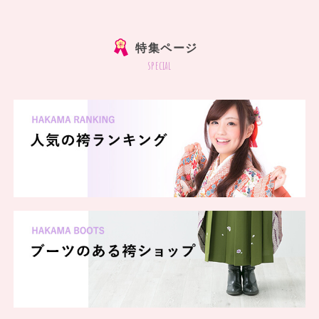
]
特集ページ
special