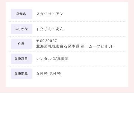
スタジオ・アン
店舗名
すたじお・あん
ふりがな
〒0030027
住所
北海道札幌市白石区本通 第一ムーブビル3F
レンタル 写真撮影
取扱項目
女性袴 男性袴
取扱商品