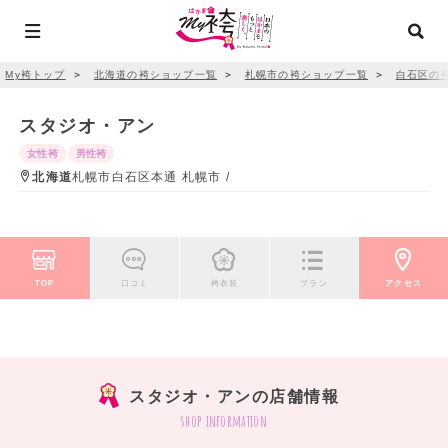
My袴トップ
＞
北海道の袴ショップ一覧
＞
札幌市の袴ショップ一覧
＞
白石区の
スタジオ・アン
女性袴
男性袴
北海道
札幌市白石区本通 札幌市 /
TOP
口コミ
袴衣装
プラン
アクセス
スタジオ・アンの店舗情報
shop information