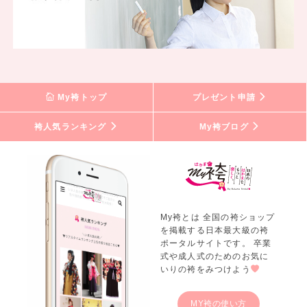
My袴トップ
プレゼント申請
袴人気ランキング
My袴ブログ
My袴とは 全国の袴ショップ
を掲載する日本最大級の袴
ポータルサイトです。 卒業
式や成人式のためのお気に
いりの袴をみつけよう
MY袴の使い方