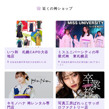
近くの袴ショップ
いつ和 札幌CAPO大谷
ミスユニバーシティの卒
地店
業式袴 東札幌店
 北海道札幌市厚別区大谷地東3-3-20
 北海道札幌市白石区東札幌二条2丁目４
−２１
キモノハナ 袴レンタル専
写真工房ぱれっとサッポ
門店
ロファクトリー店