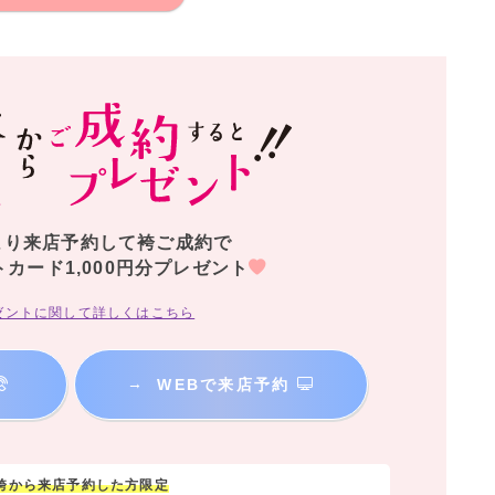
より来店予約して袴ご成約で
トカード1,000円分プレゼント
ゼントに関して詳しくはこちら
→
WEBで来店予約
y袴から来店予約した方限定