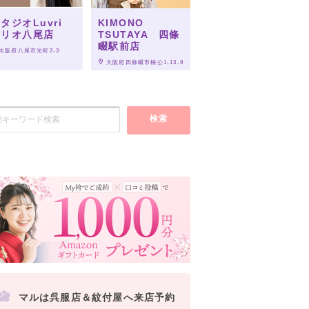
タジオLuvri
KIMONO
アリオ八尾店
TSUTAYA 四條
畷駅前店
 大阪府八尾市光町2-3
 大阪府四條畷市楠公1-13-9
検索
マルは呉服店＆紋付屋へ来店予約