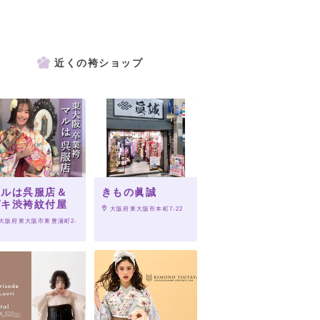
近くの袴ショップ
マルは呉服店＆
きもの眞誠
ゲキ渋袴紋付屋
 大阪府東大阪市本町7-22
 大阪府東大阪市東豊浦町2-