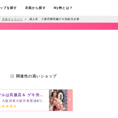
ップを探す
衣装から探す
My袴とは？
衣装ギャラリー
＞
成人式 ド派手陣羽織ゲキ渋紋付き袴
関連性の高いショップ
マルは呉服店＆ ゲキ渋袴紋付屋
大阪府東大阪市東豊浦町2-7