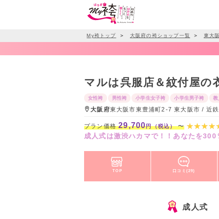
My袴トップ
＞
大阪府の袴ショップ一覧
＞
東大
マルは呉服店＆紋付屋の
女性袴
男性袴
小学生女子袴
小学生男子袴
教
大阪府
東大阪市東豊浦町2-7 東大阪市 /
29,700
プラン価格
〜
円（税込）
成人式は激渋ハカマで！！あなたを30
TOP
口コミ(29)
成人式 