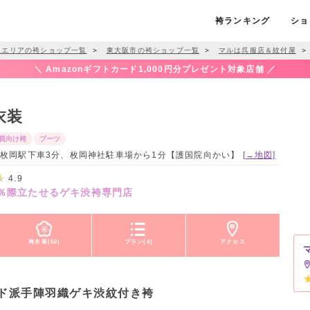
袴ランキング
ショ
阪エリアの袴ショップ一覧
＞
東大阪市の袴ショップ一覧
＞
マルは呉服店＆紋付屋
＞
＼ Amazonギフトカード1,000円分プレゼント対象店舗 ／
衣装
員向け袴
ブーツ
 近鉄枚岡駅下車3分、枚岡神社駐車場から1分【護国院向かい】
[→地図]
4.9
0％際立たせるゲキ渋袴専門店
袴衣装(50)
プラン(4)
アクセス
ド派手陣羽織ゲキ渋紋付き袴