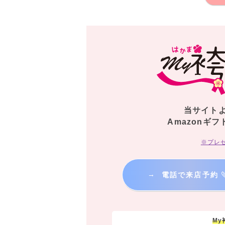
当サイト
Amazonギフ
※プレ
→
電話で来店予約
M