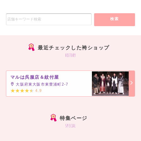
検索
最近チェックした袴ショップ
history
マルは呉服店＆紋付屋
大阪府東大阪市東豊浦町2-7
4.9
]
特集ページ
special