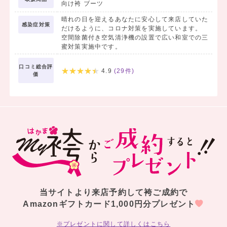
向け袴 ブーツ
晴れの日を迎えるあなたに安心して来店していた
感染症対策
だけるように、コロナ対策を実施しています。
空間除菌付き空気清浄機の設置で広い和室での三
蜜対策実施中です。
口コミ総合評
4.9
(
29
件)
価
当サイトより来店予約して袴ご成約で
Amazonギフトカード1,000円分プレゼント
※プレゼントに関して詳しくはこちら