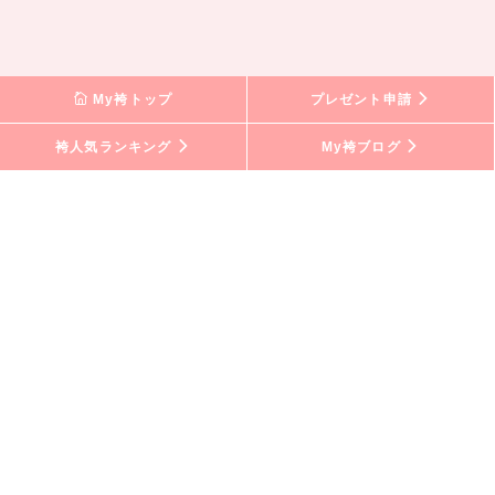
My袴トップ
プレゼント申請
袴人気ランキング
My袴ブログ