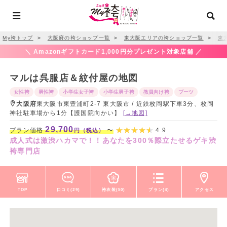
My袴トップ
＞
大阪府の袴ショップ一覧
＞
東大阪エリアの袴ショップ一覧
＞
東
＼ Amazonギフトカード1,000円分プレゼント対象店舗 ／
マルは呉服店＆紋付屋の地図
女性袴
男性袴
小学生女子袴
小学生男子袴
教員向け袴
ブーツ
大阪府
東大阪市東豊浦町2-7 東大阪市 / 近鉄枚岡駅下車3分、枚岡
神社駐車場から1分【護国院向かい】
[→地図]
29,700
プラン価格
〜
4.9
円（税込）
成人式は激渋ハカマで！！あなたを300％際立たせるゲキ渋
袴専門店
TOP
口コミ(29)
袴衣装(50)
プラン(4)
アクセス