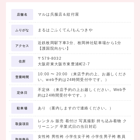
マルは呉服店＆紋付屋
店舗名
まるはごふくてん/もんつきや
ふりがな
近鉄枚岡駅下車3分、枚岡神社駐車場から1分
アクセス
【護国院向かい】
〒579-8032
住所
大阪府東大阪市東豊浦町2-7
10:00
〜
20:00
（来店予約の上、お越しくださ
営業時間
い。web予約は24時間受付中です。）
不定休 （来店予約の上お越しください。Web予
定休日
約は24時間受付中です。）
あり （案内しますので連絡ください。）
駐車場
レンタル 販売 着付け 写真撮影 持ち込み着物 ク
取扱項目
リーニング 卒業式日の当日対応
女性袴 男性袴 小学生女子袴 小学生男子袴 教員
取扱商品