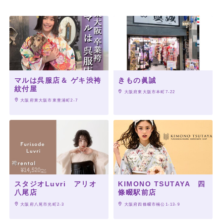
マルは呉服店＆ ゲキ渋袴
きもの眞誠
紋付屋
 大阪府東大阪市本町7-22
 大阪府東大阪市東豊浦町2-7
スタジオLuvri アリオ
KIMONO TSUTAYA 四
八尾店
條畷駅前店
 大阪府八尾市光町2-3
 大阪府四條畷市楠公1-13-9