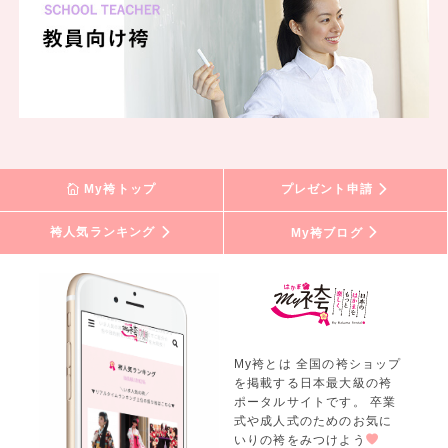
My袴トップ
プレゼント申請
袴人気ランキング
My袴ブログ
My袴とは 全国の袴ショップ
を掲載する日本最大級の袴
ポータルサイトです。 卒業
式や成人式のためのお気に
いりの袴をみつけよう