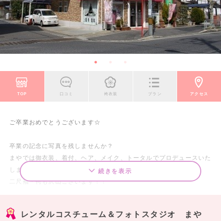
TOP
口コミ
袴衣装
プラン
アクセス
ご卒業おめでとうございます☆
卒業の記念に写真を残しませんか？
まやでは御衣装、着付、ヘア、メイク、トータルでプロデュースいた
します！
続きを表示
二尺袖・袴も沢山ございます！！
先生用お着物や男性用紋付袴、小学生用の袴も用意してございま
す！！
レンタルコスチューム＆フォトスタジオ まや
お友達と一緒の撮影ももちろんOKです！