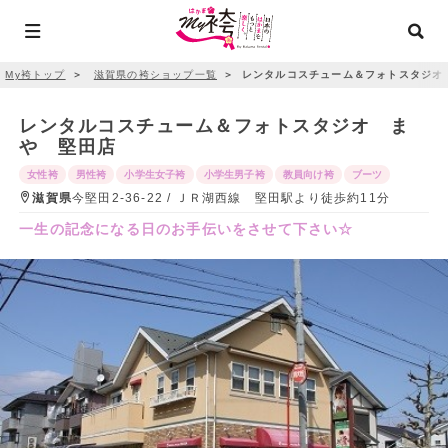
My袴トップ
＞
滋賀県の袴ショップ一覧
＞
レンタルコスチューム＆フォトスタジオ
レンタルコスチューム＆フォトスタジオ ま
や 堅田店
女性袴
男性袴
小学生女子袴
小学生男子袴
教員向け袴
ブーツ
滋賀県
今堅田2-36-22 / ＪＲ湖西線 堅田駅より徒歩約11分
一生の記念になる日のお手伝いをさせて下さい☆