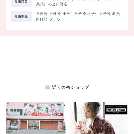
取扱項目
業式日の当日対応
女性袴 男性袴 小学生女子袴 小学生男子袴 教員
取扱商品
向け袴 ブーツ
近くの袴ショップ