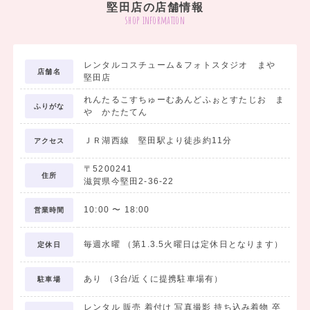
堅田店の店舗情報
そしてスナップ撮影ではなんとＣＤデータを最低30カット以上プレ
shop information
ゼントいたします☆
【対象】
レンタルコスチューム＆フォトスタジオ まや
店舗名
小学校入学・卒業/中学校入学・卒業/高校入学・卒業/大学入学・卒業
堅田店
れんたるこすちゅーむあんどふぉとすたじお ま
ふりがな
まずはお気軽にお問合せお待ちしております！！
や かたたてん
ご来店時はご予約の必要ございませんよ☆
ＪＲ湖西線 堅田駅より徒歩約11分
アクセス
〒5200241
住所
滋賀県今堅田2-36-22
10:00
〜
18:00
営業時間
毎週水曜 （第1.3.5火曜日は定休日となります）
定休日
あり （3台/近くに提携駐車場有）
駐車場
レンタル 販売 着付け 写真撮影 持ち込み着物 卒