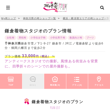
My袴トップ
＞
神奈川県の袴ショップ一覧
＞
横浜・横須賀エリアの袴ショップ一覧
鎌倉着物スタジオのプラン情報
女性袴
男性袴
小学生女子袴
小学生男子袴
教員向け袴
ブーツ
神奈川県
鎌倉市雪ノ下1-9-27 鎌倉市 / JR江ノ電鎌倉駅より徒歩6
分・鶴岡八幡宮まで徒歩2分
33,000
プラン価格
〜
円（税込）
アンティークスタジオでの撮影。風情ある街並みを背景
に、四季折々のシーンでの屋外撮影も。
TOP
口コミ
袴衣装(4)
プラン(4)
アクセス
鎌倉着物スタジオのプラン
plan list