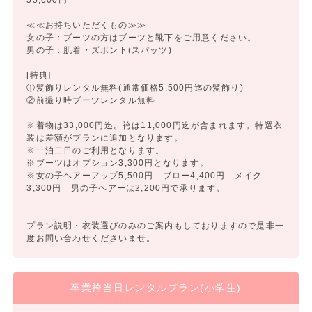
≪≪お持ちいただくもの≫≫
女の子：ブーツの方はブーツと靴下をご用意ください。
男の子：肌着・ズボン下(スパッツ)
[特典]
①髪飾りレンタル無料(通常価格5,500円迄の髪飾り)
②前撮り時ブーツレンタル無料
※着物は33,000円迄。袴は11,000円迄が含まれます。特選衣
装は差額がプランに追加となります。
※一泊二日のご利用となります。
※ブーツはオプション3,300円となります。
※女の子ヘアーアップ5,500円 ブロー4,400円 メイク
3,300円 男の子ヘアーは2,200円で承ります。
プラン説明・衣装選びのみのご案内もしておりますので是非一
度お問い合わせくださいませ。
卒業袴当日レンタルプラン(小学生)