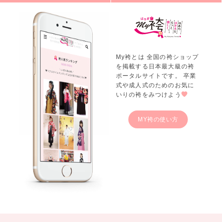
My袴とは 全国の袴ショップ
を掲載する日本最大級の袴
ポータルサイトです。 卒業
式や成人式のためのお気に
いりの袴をみつけよう
MY袴の使い方