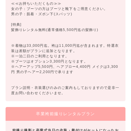
≪≪お持ちいただくもの≫≫
女の子：ブーツの方はブーツと靴下をご用意ください。
男の子：肌着・ズボン下(スパッツ)
[特典]
髪飾りレンタル無料(通常価格5,500円迄の髪飾り)
※着物は33,000円迄。袴は11,000円迄が含まれます。特選衣
装は差額がプランに追加となります。
※一泊二日のご利用となります。
※ブーツはオプション3,300円となります。
※ヘアーアップ5,500円、ヘアブロー4,400円 メイクは3,300
円 男の子ヘアー2,200円で承ります
プラン説明・衣装選びのみのご案内もしておりますので是非一
度お問い合わせくださいませ。
卒業袴前撮りレンタルプラン
前撮り撮影と卒業式当日の衣装・着付けがセットになったお