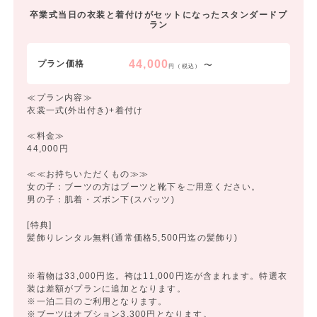
卒業式当日の衣装と着付けがセットになったスタンダードプ
ラン
44,000
プラン価格
〜
円（税込）
≪プラン内容≫
衣裳一式(外出付き)+着付け
≪料金≫
44,000円
≪≪お持ちいただくもの≫≫
女の子：ブーツの方はブーツと靴下をご用意ください。
男の子：肌着・ズボン下(スパッツ)
[特典]
髪飾りレンタル無料(通常価格5,500円迄の髪飾り)
※着物は33,000円迄。袴は11,000円迄が含まれます。特選衣
装は差額がプランに追加となります。
※一泊二日のご利用となります。
※ブーツはオプション3,300円となります。