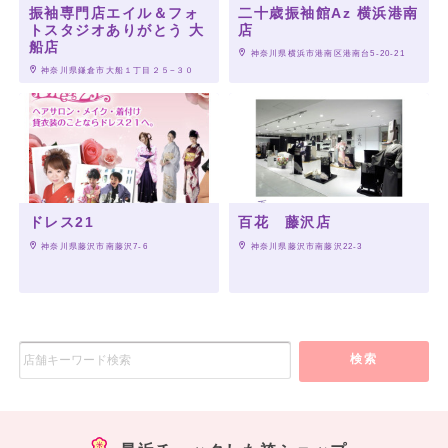
振袖専門店エイル＆フォ
二十歳振袖館Az 横浜港南
トスタジオありがとう 大
店
船店
 神奈川県横浜市港南区港南台5-20-21
 神奈川県鎌倉市大船１丁目２５−３０
ドレス21
百花 藤沢店
 神奈川県藤沢市南藤沢7-6
 神奈川県藤沢市南藤沢22-3
検索