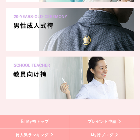
My袴トップ
プレゼント申請
袴人気ランキング
My袴ブログ