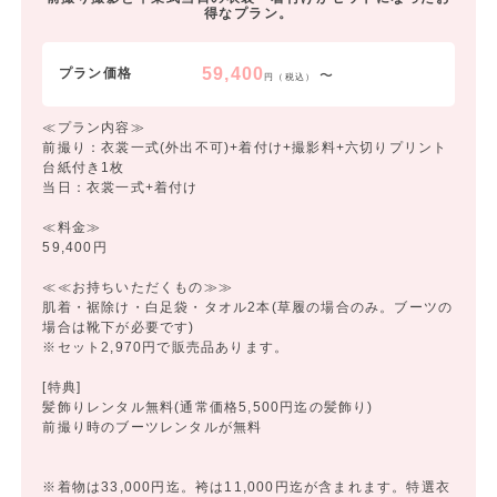
得なプラン。
59,400
プラン価格
〜
円（税込）
≪プラン内容≫
前撮り：衣裳一式(外出不可)+着付け+撮影料+六切りプリント
台紙付き1枚
当日：衣裳一式+着付け
≪料金≫
59,400円
≪≪お持ちいただくもの≫≫
肌着・裾除け・白足袋・タオル2本(草履の場合のみ。ブーツの
場合は靴下が必要です)
※セット2,970円で販売品あります。
[特典]
髪飾りレンタル無料(通常価格5,500円迄の髪飾り)
前撮り時のブーツレンタルが無料
※着物は33,000円迄。袴は11,000円迄が含まれます。特選衣