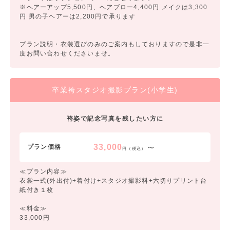
※ヘアーアップ5,500円、ヘアブロー4,400円 メイクは3,300
円 男の子ヘアーは2,200円で承ります
プラン説明・衣装選びのみのご案内もしておりますので是非一
度お問い合わせくださいませ。
卒業袴スタジオ撮影プラン(小学生)
袴姿で記念写真を残したい方に
33,000
プラン価格
〜
円（税込）
≪プラン内容≫
衣裳一式(外出付)+着付け+スタジオ撮影料+六切りプリント台
紙付き１枚
≪料金≫
33,000円