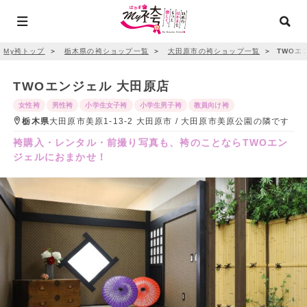
My袴トップ
＞
栃木県の袴ショップ一覧
＞
大田原市の袴ショップ一覧
＞
TWOエ
TWOエンジェル 大田原店
女性袴
男性袴
小学生女子袴
小学生男子袴
教員向け袴
栃木県
大田原市美原1-13-2 大田原市 / 大田原市美原公園の隣です
袴購入・レンタル・前撮り写真も、袴のことならTWOエン
ジェルにおまかせ！