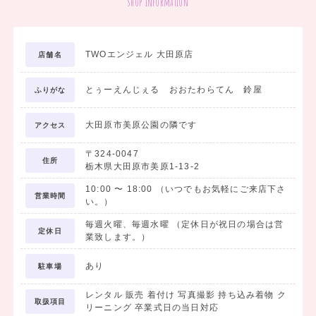
shop information
TWOエンジェル 大田原店
店舗名
とぅーえんじぇる おおたわらてん 鈴屋
ふりがな
大田原市美原公園の隣です
アクセス
〒324-0047
住所
栃木県大田原市美原1-13-2
10:00
〜
18:00
（いつでもお気軽にご来店下さ
営業時間
い。）
毎週火曜、毎週水曜 （定休日が祝日の場合は営
定休日
業致します。）
あり
駐車場
レンタル 販売 着付け 写真撮影 持ち込み着物 ク
取扱項目
リーニング 卒業式日の当日対応