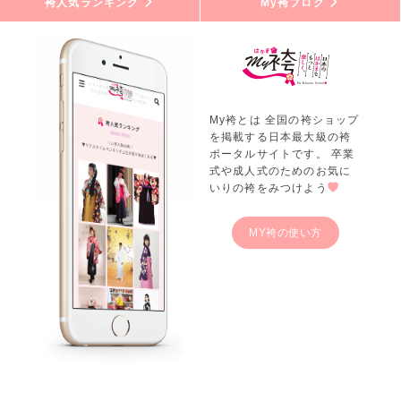
袴人気ランキング
My袴ブログ
My袴とは 全国の袴ショップ
を掲載する日本最大級の袴
ポータルサイトです。 卒業
式や成人式のためのお気に
いりの袴をみつけよう
MY袴の使い方