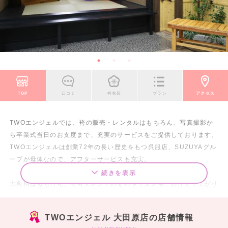
TOP
口コミ
袴衣装
プラン
アクセス
TWOエンジェルでは、袴の販売・レンタルはもちろん、写真撮影か
ら卒業式当日のお支度まで、充実のサービスをご提供しております。
TWOエンジェルは創業72年の長い歴史をもつ呉服店、SUZUYAグル
ープが母体なので、アフターサービスも充実。
続きを表示
古典柄はもちろん、有名タレントのものやモダン柄、お仕立て上がり
済みのプレタまで豊富に取り揃えており、お客様にご満足頂けるよ
う、常に最旬のものをご用意しております。
TWOエンジェル 大田原店の店舗情報