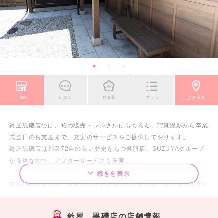
TOP
口コミ
袴衣装
プラン
アクセス
鈴屋黒磯店では、袴の販売・レンタルはもちろん、写真撮影から卒業
式当日のお支度まで、充実のサービスをご提供しております。
鈴屋黒磯店は創業72年の長い歴史をもつ呉服店、SUZUYAグループ
が母体なので、アフターサービスも充実。
続きを表示
古典柄はもちろん、有名タレントのものやモダン柄、お仕立て上がり
済みのプレタまで豊富に取り揃えており、お客様にご満足頂けるよ
う、常に最旬のものをご用意しております。
鈴屋 黒磯店の店舗情報