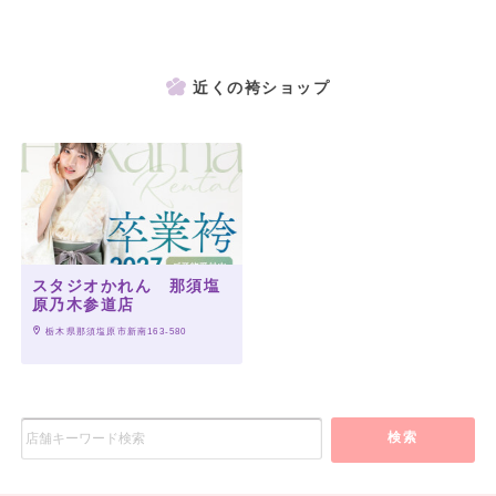
近くの袴ショップ
スタジオかれん 那須塩
原乃木参道店
 栃木県那須塩原市新南163-580
検索