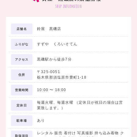
shop information
鈴屋 黒磯店
店舗名
すずや くろいそてん
ふりがな
黒磯駅から徒歩7分
アクセス
〒325-0051
住所
栃木県那須塩原市豊町1-18
10:00
〜
18:00
営業時間
毎週火曜、毎週水曜 （定休日が祝日の場合は営
定休日
業致します。）
あり
駐車場
レンタル 販売 着付け 写真撮影 持ち込み着物 ク
取扱項目