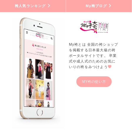
袴人気ランキング
My袴ブログ
My袴とは 全国の袴ショップ
を掲載する日本最大級の袴
ポータルサイトです。 卒業
式や成人式のためのお気に
いりの袴をみつけよう
MY袴の使い方