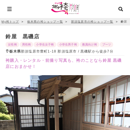
My袴トップ
＞
栃木県の袴ショップ一覧
＞
那須塩原市の袴ショップ一覧
＞
鈴屋 
鈴屋 黒磯店
女性袴
男性袴
小学生女子袴
小学生男子袴
教員向け袴
ブーツ
栃木県
那須塩原市豊町1-18 那須塩原市 / 黒磯駅から徒歩7分
袴購入・レンタル・前撮り写真も、袴のことなら鈴屋 黒磯
店におまかせ！