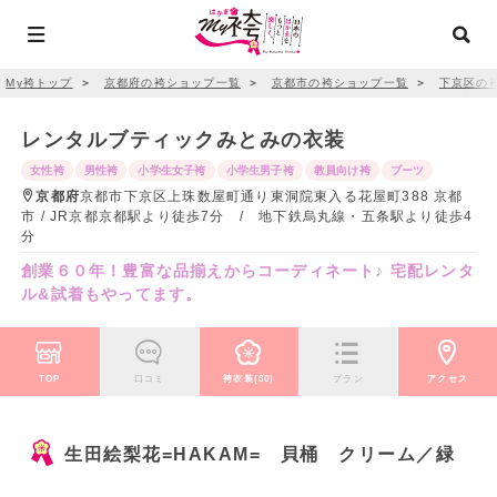
My袴トップ
＞
京都府の袴ショップ一覧
＞
京都市の袴ショップ一覧
＞
下京区の
レンタルブティックみとみの衣装
女性袴
男性袴
小学生女子袴
小学生男子袴
教員向け袴
ブーツ
京都府
京都市下京区上珠数屋町通り東洞院東入る花屋町388 京都
市 / JR京都京都駅より徒歩7分 / 地下鉄烏丸線・五条駅より徒歩4
分
創業６０年！豊富な品揃えからコーディネート♪ 宅配レンタ
ル&試着もやってます。
TOP
口コミ
袴衣装(30)
プラン
アクセス
生田絵梨花=HAKAM= 貝桶 クリーム／緑