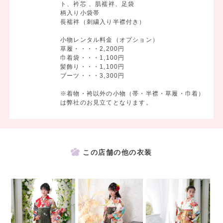
ト、衿芯 、肌襦袢、足袋
柄入り小袋帯
長襦袢（刺繍入り半襟付き）
小物レンタル料金（オプション）
草履・・・・2,200円
巾着袋・・・1,100円
髪飾り・・・1,100円
ブーツ・・・3,300円
※着物・袴以外の小物（帯・半襟・草履・巾着）
は弊社のお見立てとなります。
この店舗の他の衣装