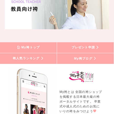
My袴トップ
プレゼント申請
袴人気ランキング
My袴ブログ
My袴とは 全国の袴ショップ
を掲載する日本最大級の袴
ポータルサイトです。 卒業
式や成人式のためのお気に
いりの袴をみつけよう