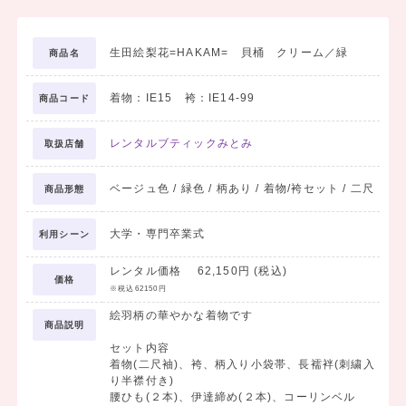
生田絵梨花=HAKAM= 貝桶 クリーム／緑
商品名
着物：IE15 袴：IE14-99
商品コード
レンタルブティックみとみ
取扱店舗
ベージュ色 / 緑色 / 柄あり / 着物/袴セット / 二尺
商品形態
大学・専門卒業式
利用シーン
レンタル価格 62,150円 (税込)
価格
※税込62150円
絵羽柄の華やかな着物です
商品説明
セット内容
着物(二尺袖)、袴、柄入り小袋帯、長襦袢(刺繍入
り半襟付き)
腰ひも(２本)、伊達締め(２本)、コーリンベル