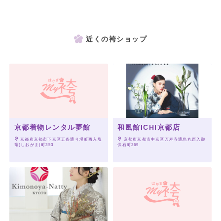
近くの袴ショップ
京都着物レンタル夢館
和風館ICHI京都店
 京都府京都市下京区五条通り堺町西入塩
 京都府京都市中京区万寿寺通烏丸西入御
竈(しおがま)町353
供石町369