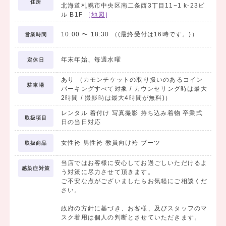
住所
北海道札幌市中央区南二条西3丁目11−1 k-23ビ
ル B1F
［
地図
］
10:00
〜
18:30
（(最終受付は16時です。)）
営業時間
年末年始、毎週水曜
定休日
あり （カモンチケットの取り扱いのあるコイン
駐車場
パーキングすべて対象 / カウンセリング時は最大
2時間 / 撮影時は最大4時間が無料)）
レンタル 着付け 写真撮影 持ち込み着物 卒業式
取扱項目
日の当日対応
女性袴 男性袴 教員向け袴 ブーツ
取扱商品
当店ではお客様に安心してお過ごしいただけるよ
感染症対策
う対策に尽力させて頂きます。
ご不安な点がございましたらお気軽にご相談くだ
さい。
政府の方針に基づき、お客様、及びスタッフのマ
スク着用は個人の判断とさせていただきます。