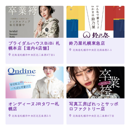
ブライダルハウスBiBi 札
鈴乃屋札幌東急店
幌本店【道内4店舗】
 北海道札幌市中央区北四条西2-1
 北海道札幌市中央区北二条西4丁目1
オンディーヌJRタワー札
写真工房ぱれっとサッポ
幌店
ロファクトリー店
 北海道札幌市中央区北五条西2-5
 北海道札幌市中央区北二条東4丁目