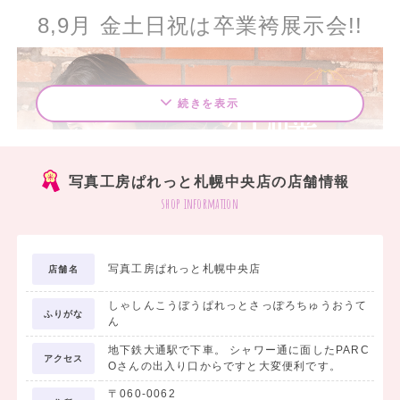
8,9月 金土日祝は卒業袴展示会!!
続きを表示
写真工房ぱれっと札幌中央店の店舗情報
shop information
写真工房ぱれっと札幌中央店
店舗名
しゃしんこうぼうぱれっとさっぽろちゅうおうて
ふりがな
ん
地下鉄大通駅で下車。 シャワー通に面したPARC
アクセス
Oさんの出入り口からですと大変便利です。
8月キャンペーン
〒060-0062