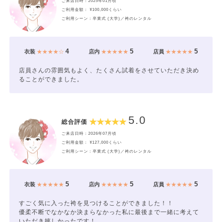
ご来店日時：2025年01月頃
ご利用金額： ¥100,000くらい
ご利用シーン：卒業式 (大学)／袴のレンタル
4
5
5
衣装
★★★★☆
店内
★★★★★
店員
★★★★★
店員さんの雰囲気もよく、たくさん試着をさせていただき決め
ることができました。
5.0
総合評価
ご来店日時：2026年07月頃
ご利用金額： ¥127,000くらい
ご利用シーン：卒業式 (大学)／袴のレンタル
5
5
5
衣装
★★★★★
店内
★★★★★
店員
★★★★★
すごく気に入った袴を見つけることができました！！
優柔不断でなかなか決まらなかった私に最後まで一緒に考えて
いただき嬉しかったです！