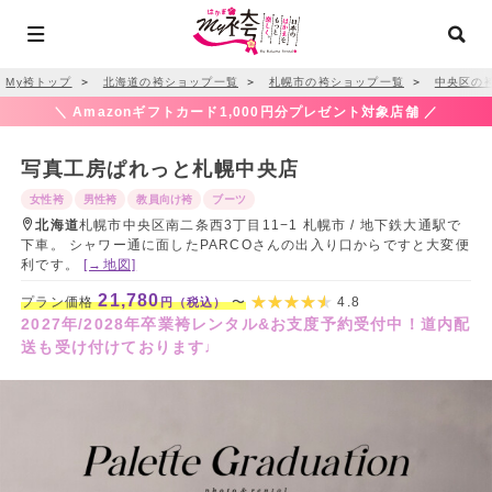
My袴トップ
＞
北海道の袴ショップ一覧
＞
札幌市の袴ショップ一覧
＞
中央区の
＼ Amazonギフトカード1,000円分プレゼント対象店舗 ／
写真工房ぱれっと札幌中央店
女性袴
男性袴
教員向け袴
ブーツ
北海道
札幌市中央区南二条西3丁目11−1 札幌市 / 地下鉄大通駅で
下車。 シャワー通に面したPARCOさんの出入り口からですと大変便
利です。
[→地図]
21,780
プラン価格
〜
4.8
円（税込）
2027年/2028年卒業袴レンタル&お支度予約受付中！道内配
送も受け付けております♩