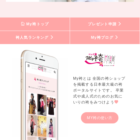
My袴トップ
プレゼント申請
袴人気ランキング
My袴ブログ
My袴とは 全国の袴ショップ
を掲載する日本最大級の袴
ポータルサイトです。 卒業
式や成人式のためのお気に
いりの袴をみつけよう
MY袴の使い方