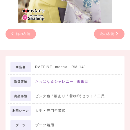
前の衣装
次の衣装
RAFFINE -mocha RM-141
商品名
たちばな＆シャレニー 飯田店
取扱店舗
ピンク色 / 柄あり / 着物/袴セット / 二尺
商品形態
大学・専門卒業式
利用シーン
ブーツ着用
ブーツ