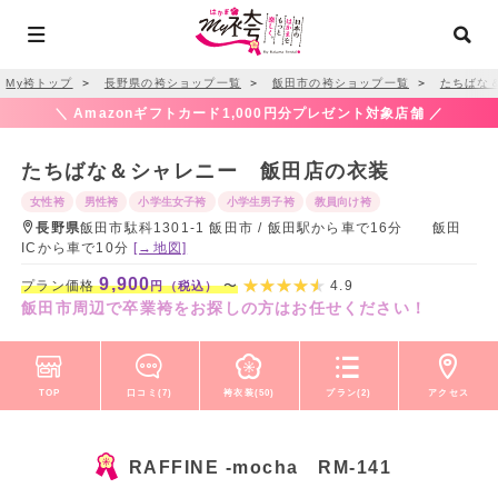
My袴トップ
＞
長野県の袴ショップ一覧
＞
飯田市の袴ショップ一覧
＞
たちばな
＼ Amazonギフトカード1,000円分プレゼント対象店舗 ／
たちばな＆シャレニー 飯田店の衣装
女性袴
男性袴
小学生女子袴
小学生男子袴
教員向け袴
長野県
飯田市駄科1301-1 飯田市 / 飯田駅から車で16分 飯田
ICから車で10分
[→地図]
9,900
プラン価格
〜
4.9
円（税込）
飯田市周辺で卒業袴をお探しの方はお任せください！
TOP
口コミ(7)
袴衣装(50)
プラン(2)
アクセス
RAFFINE -mocha RM-141