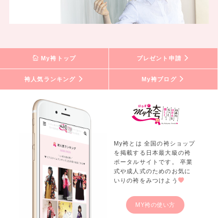
My袴トップ
プレゼント申請
袴人気ランキング
My袴ブログ
My袴とは 全国の袴ショップ
を掲載する日本最大級の袴
ポータルサイトです。 卒業
式や成人式のためのお気に
いりの袴をみつけよう
MY袴の使い方