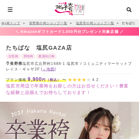
My袴トップ
＞
長野県の袴ショップ一覧
＞
塩尻市の袴ショップ一覧
＞
たちばな 
＼ Amazonギフトカード1,000円分プレゼント対象店舗 ／
たちばな 塩尻GAZA店
女性袴
男性袴
教員向け袴
長野県
塩尻市広丘野村1688-1 塩尻市 / コミュニティマーケットプ
レイス・ギャザ2F
[→地図]
9,900
プラン価格
〜
4.2
円（税込）
塩尻市周辺で卒業袴をお探しの方はお任せください！豊富
な経験と品揃えでお待ちしております！