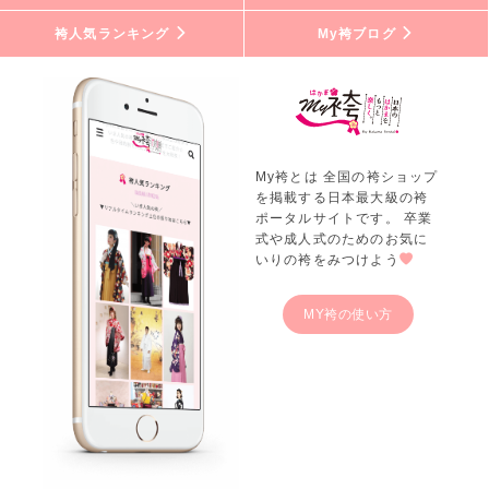
袴人気ランキング
My袴ブログ
My袴とは 全国の袴ショップ
を掲載する日本最大級の袴
ポータルサイトです。 卒業
式や成人式のためのお気に
いりの袴をみつけよう
MY袴の使い方