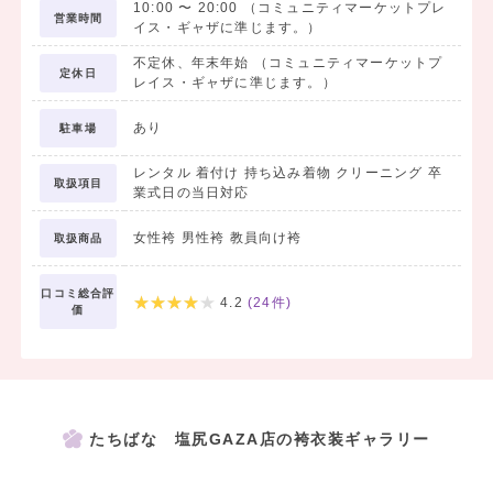
10:00
〜
20:00
（コミュニティマーケットプレ
営業時間
イス・ギャザに準じます。）
不定休、年末年始 （コミュニティマーケットプ
定休日
レイス・ギャザに準じます。）
あり
駐車場
レンタル 着付け 持ち込み着物 クリーニング 卒
取扱項目
業式日の当日対応
女性袴 男性袴 教員向け袴
取扱商品
口コミ総合評
4.2
(
24
件)
価
たちばな 塩尻GAZA店の袴衣装ギャラリー