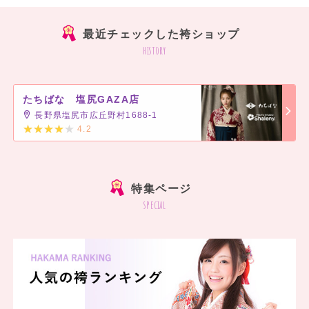
最近チェックした袴ショップ
history
たちばな 塩尻GAZA店
長野県塩尻市広丘野村1688-1
4.2
]
特集ページ
special