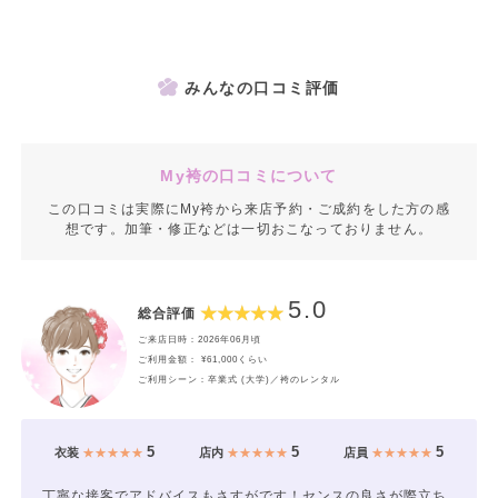
みんなの口コミ評価
My袴の口コミについて
この口コミは実際にMy袴から来店予約・ご成約をした方の感
想です。加筆・修正などは一切おこなっておりません。
5.0
総合評価
ご来店日時：2026年06月頃
ご利用金額： ¥61,000くらい
ご利用シーン：卒業式 (大学)／袴のレンタル
5
5
5
衣装
★★★★★
店内
★★★★★
店員
★★★★★
丁寧な接客でアドバイスもさすがです！センスの良さが際立ち