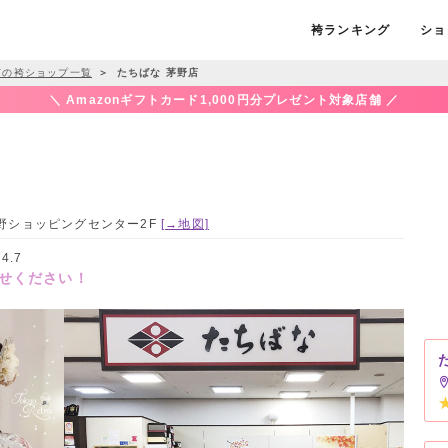
袴ランキング
ショ
市の袴ショップ一覧
＞
たちばな 茅野店
＼ Amazonギフトカード1,000円分プレゼント対象店舗 ／
ノ茅野ショッピングセンター2F
[→地図]
4.7
せください！