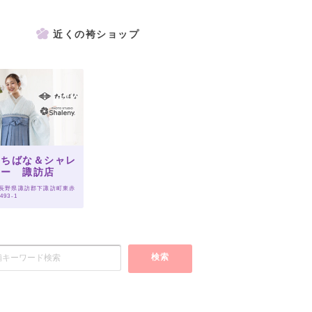
近くの袴ショップ
たちばな＆シャレ
ニー 諏訪店
 長野県諏訪郡下諏訪町東赤
493-1
検索