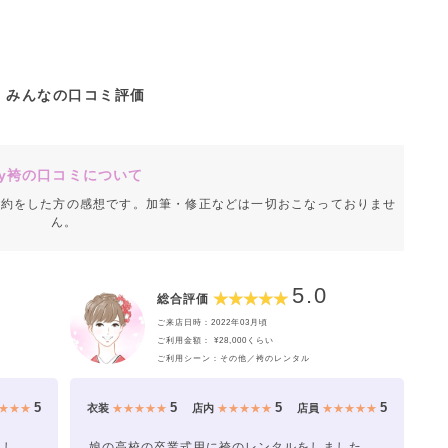
みんなの口コミ評価
y袴の口コミについて
成約をした方の感想です。加筆・修正などは一切おこなっておりませ
ん。
5.0
総合評価
ご来店日時：2022年03月頃
ご利用金額： ¥28,000くらい
ご利用シーン：その他／袴のレンタル
5
5
5
5
★★★
衣装
★★★★★
店内
★★★★★
店員
★★★★★
まし
娘の高校の卒業式用に袴のレンタルをしました。