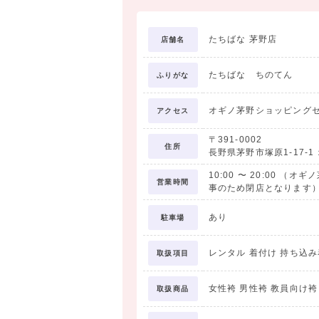
たちばな 茅野店
店舗名
たちばな ちのてん
ふりがな
オギノ茅野ショッピングセ
アクセス
〒391-0002
住所
長野県茅野市塚原1-17-1
10:00
〜
20:00
（オギノ
営業時間
事のため閉店となります
あり
駐車場
レンタル 着付け 持ち込
取扱項目
女性袴 男性袴 教員向け袴
取扱商品