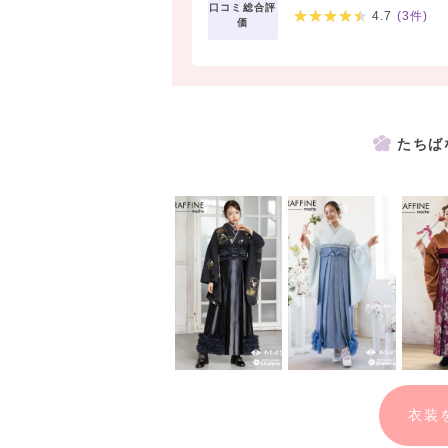
口コミ総合評
4.7
(
3
件)
価
たちば
衣装