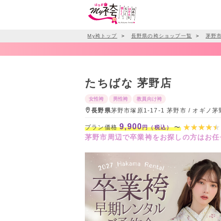
My袴トップ
＞
長野県の袴ショップ一覧
＞
茅野
たちばな 茅野店
女性袴
男性袴
教員向け袴
長野県
茅野市塚原1-17-1 茅野市 / オギ
9,900
プラン価格
〜
円（税込）
茅野市周辺で卒業袴をお探しの方はお任