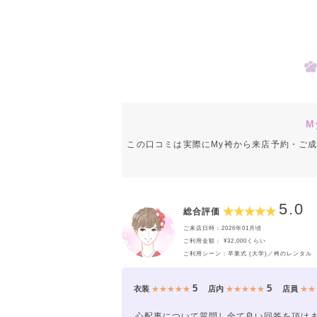
M
この口コミは実際にMy袴から来店予約・ご
5.0
総合評価
ご来店日時：2026年01月頃
ご利用金額： ¥32,000くらい
ご利用シーン：卒業式 (大学)／袴のレンタル
5
5
衣装
★★★★★
店内
★★★★★
店員
★★
心配事について質問し全て良い回答を頂け