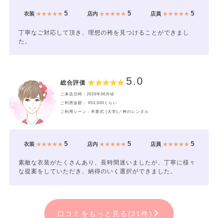
5
5
5
衣装
★★★★★
店内
★★★★★
店員
★★★★★
丁寧なご対応して頂き、理想の袴を見つけることができまし
た。
5.0
総合評価
ご来店日時：2026年06月頃
ご利用金額： ¥53,000くらい
ご利用シーン：卒業式 (大学)／袴のレンタル
5
5
5
衣装
★★★★★
店内
★★★★★
店員
★★★★★
素敵な衣装がたくさんあり、長時間迷いましたが、丁寧に様々
な提案をしていただき、納得のいく選択ができました。
口コミをもっと見る(21件)