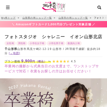
My袴トップ
＞
山形県の袴ショップ一覧
＞
山形市の袴ショップ一覧
＞
フォトスタ
＼ Amazonギフトカード1,000円分プレゼント対象店舗 ／
フォトスタジオ シャレニー イオン山形北店
女性袴
男性袴
小学生女子袴
小学生男子袴
教員向け袴
山形県
山形市馬見ケ崎2-12-19 山形市 / JR羽前千歳駅: 徒歩約18
分
[→地図]
9,900
プラン価格
〜
4.5
円（税込）
卒業袴の撮影から式典当日のお支度まで、ワンストップサ
ービスで対応！衣裳をお探しの方はお任せください！