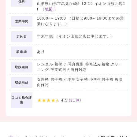
住所
山形県山形市馬見ケ崎2-12-19 イオン山形北店2
F
［
地図
］
10:00
〜
19:00
（日祝は9:00～19:00までの営
営業時間
業になります。）
年末年始 （イオン山形北店に準じます。）
定休日
あり
駐車場
レンタル 着付け 写真撮影 持ち込み着物 クリー
取扱項目
ニング 卒業式日の当日対応
女性袴 男性袴 小学生女子袴 小学生男子袴 教員
取扱商品
向け袴
口コミ総合評
4.5
(
21
件)
価