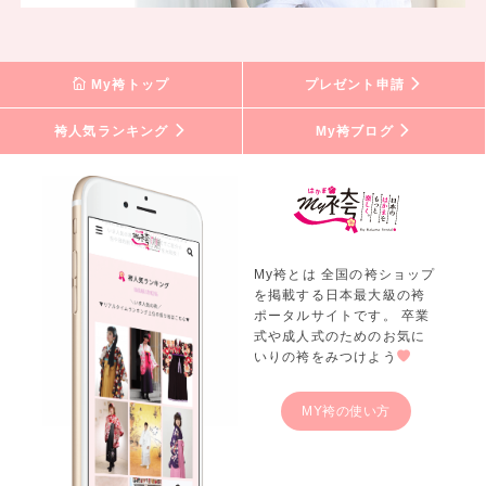
My袴トップ
プレゼント申請
袴人気ランキング
My袴ブログ
My袴とは 全国の袴ショップ
を掲載する日本最大級の袴
ポータルサイトです。 卒業
式や成人式のためのお気に
いりの袴をみつけよう
MY袴の使い方