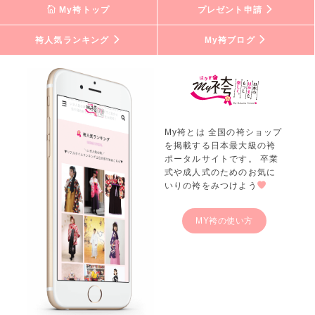
My袴トップ
プレゼント申請
袴人気ランキング
My袴ブログ
My袴とは 全国の袴ショップ
を掲載する日本最大級の袴
ポータルサイトです。 卒業
式や成人式のためのお気に
いりの袴をみつけよう
MY袴の使い方