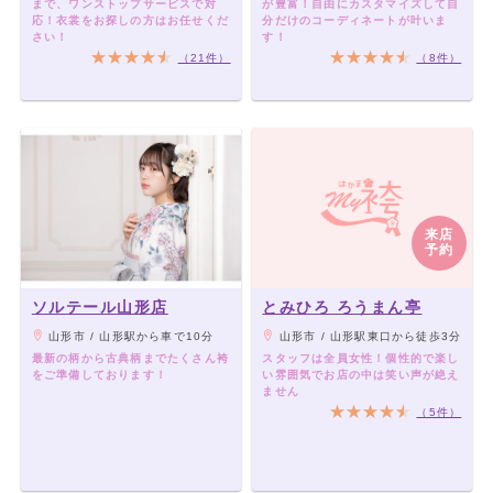
まで、ワンストップサービスで対
が豊富！自由にカスタマイズして自
応！衣裳をお探しの方はお任せくだ
分だけのコーディネートが叶いま
さい！
す！
（21件）
（8件）
来店
予約
ソルテール山形店
とみひろ ろうまん亭
山形市 / 山形駅から車で10分
山形市 / 山形駅東口から徒歩3分
最新の柄から古典柄までたくさん袴
スタッフは全員女性！個性的で楽し
をご準備しております！
い雰囲気でお店の中は笑い声が絶え
ません
（5件）