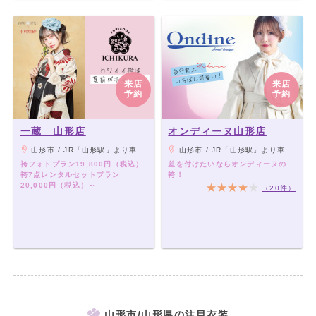
来店
来店
予約
予約
一蔵 山形店
オンディーヌ山形店
山形市 / JR「山形駅」より車13分、千歳山こんにゃくの斜め向かい
山形市 / JR「山形駅」より車13分、千歳山こんにゃくの斜め向かい
袴フォトプラン19,800円（税込）
差を付けたいならオンディーヌの
袴7点レンタルセットプラン
袴！
20,000円（税込）～
（20件）
山形市/山形県の注目衣装