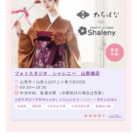
来店
予約
フォトスタジオ シャレニー 山形南店
山形市 / 山形上山ICより車で約10分
09:30〜18:30
年末年始、毎週水曜 （水曜祝日の場合は営業）
山形市周辺で卒業袴をお探しの方はお任せください！豊富な品揃えでお待ちしております！
女性袴
男性袴
小学生女子袴
小学生男子袴
教員向け袴
（12件）