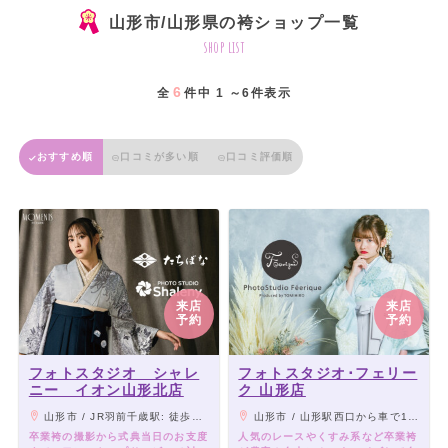
山形市/山形県の袴ショップ一覧
shop list
6
全
件中 1 ～6件表示
おすすめ順
口コミが多い順
口コミ評価順
来店
来店
予約
予約
フォトスタジオ シャレ
フォトスタジオ･フェリー
ニー イオン山形北店
ク 山形店
山形市 / JR羽前千歳駅: 徒歩約18分
山形市 / 山形駅西口から車で15分。山形南イオンすぐそば。
卒業袴の撮影から式典当日のお支度
人気のレースやくすみ系など卒業袴