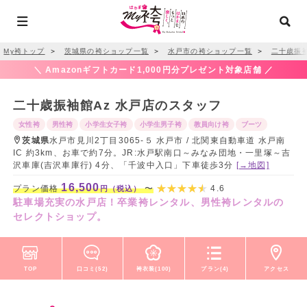
My袴トップ
＞
茨城県の袴ショップ一覧
＞
水戸市の袴ショップ一覧
＞
二十歳振袖
＼ Amazonギフトカード1,000円分プレゼント対象店舗 ／
二十歳振袖館Az 水戸店のスタッフ
女性袴
男性袴
小学生女子袴
小学生男子袴
教員向け袴
ブーツ
茨城県
水戸市見川2丁目3065-５ 水戸市 / 北関東自動車道 水戸南
IC 約3km、お車で約7分。JR:水戸駅南口～みなみ団地・一里塚～吉
沢車庫(吉沢車庫行) 4分、「千波中入口」下車徒歩3分
[→地図]
16,500
プラン価格
〜
4.6
円（税込）
駐車場充実の水戸店！卒業袴レンタル、男性袴レンタルの
セレクトショップ。
TOP
口コミ(52)
袴衣装(100)
プラン(4)
アクセス