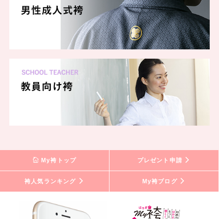
My袴トップ
プレゼント申請
袴人気ランキング
My袴ブログ