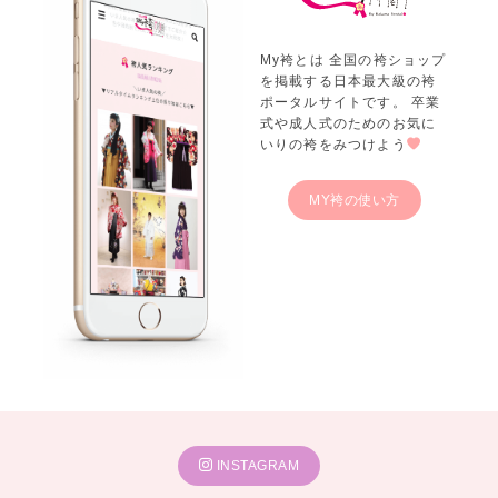
My袴とは 全国の袴ショップ
を掲載する日本最大級の袴
ポータルサイトです。 卒業
式や成人式のためのお気に
いりの袴をみつけよう
MY袴の使い方
INSTAGRAM