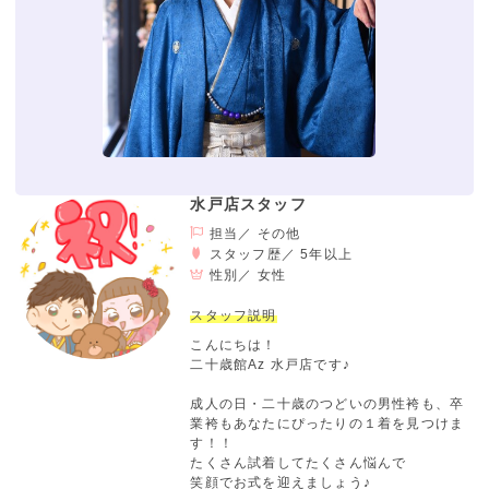
水戸店スタッフ
担当／ その他
スタッフ歴／ 5年以上
性別／
女性
スタッフ説明
こんにちは！
二十歳館Az 水戸店です♪
成人の日・二十歳のつどいの男性袴も、卒
業袴もあなたにぴったりの１着を見つけま
す！！
たくさん試着してたくさん悩んで
笑顔でお式を迎えましょう♪