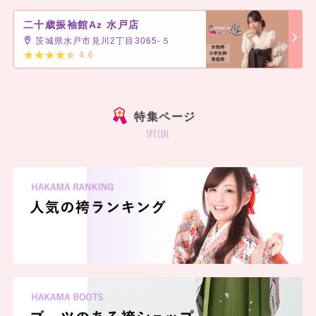
二十歳振袖館Az 水戸店
茨城県水戸市見川2丁目3065-５
4.6
]
特集ページ
special