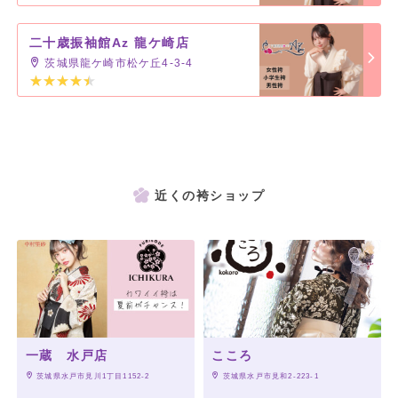
二十歳振袖館Az 龍ケ崎店
茨城県龍ケ崎市松ケ丘4-3-4
近くの袴ショップ
一蔵 水戸店
こころ
 茨城県水戸市見川1丁目1152-2
 茨城県水戸市見和2-223-1