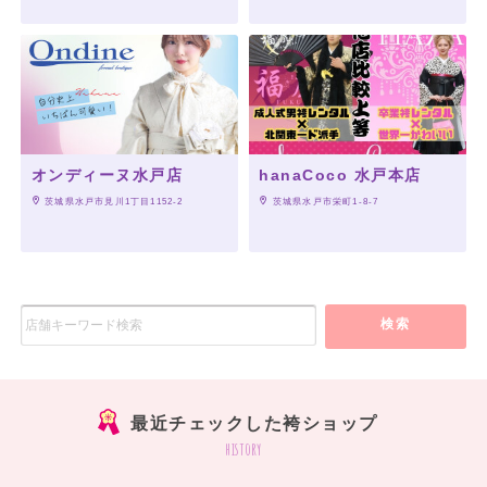
オンディーヌ水戸店
hanaCoco 水戸本店
 茨城県水戸市見川1丁目1152-2
 茨城県水戸市栄町1-8-7
検索
最近チェックした袴ショップ
history