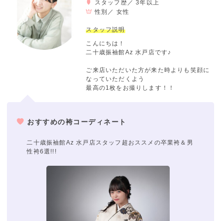
スタッフ歴／ 3年以上
性別／
女性
スタッフ説明
こんにちは！
二十歳振袖館Az 水戸店です♪
ご来店いただいた方が来た時よりも笑顔に
なっていただくよう
最高の1枚をお撮りします！！
おすすめの袴コーディネート
二十歳振袖館Az 水戸店スタッフ超おススメの卒業袴＆男
性袴6選!!!