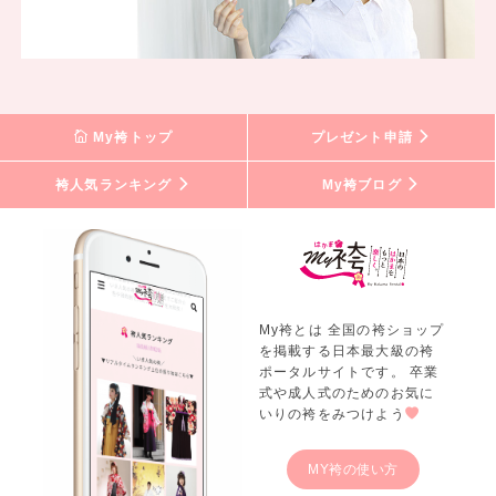
My袴トップ
プレゼント申請
袴人気ランキング
My袴ブログ
My袴とは 全国の袴ショップ
を掲載する日本最大級の袴
ポータルサイトです。 卒業
式や成人式のためのお気に
いりの袴をみつけよう
MY袴の使い方