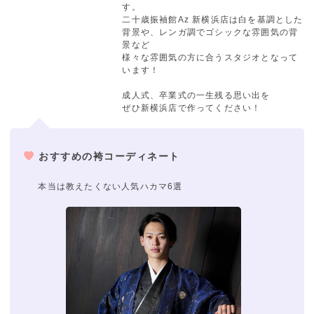
す。
二十歳振袖館Az 新横浜店は白を基調とした
背景や、レンガ調でゴシックな雰囲気の背
景など
様々な雰囲気の方に合うスタジオとなって
います！
成人式、卒業式の一生残る思い出を
ぜひ新横浜店で作ってください！
おすすめの袴コーディネート
本当は教えたくない人気ハカマ6選