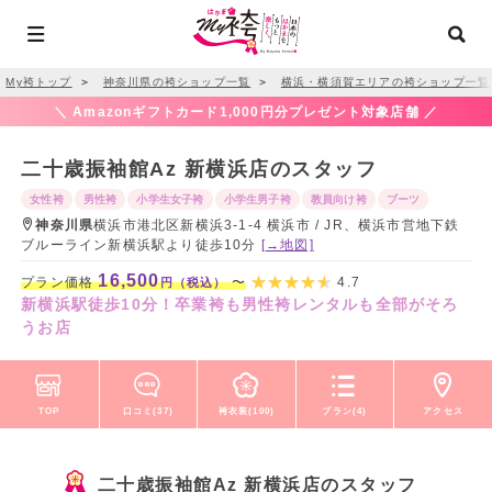
My袴トップ
＞
神奈川県の袴ショップ一覧
＞
横浜・横須賀エリアの袴ショップ一覧
＼ Amazonギフトカード1,000円分プレゼント対象店舗 ／
二十歳振袖館Az 新横浜店のスタッフ
女性袴
男性袴
小学生女子袴
小学生男子袴
教員向け袴
ブーツ
神奈川県
横浜市港北区新横浜3-1-4 横浜市 / JR、横浜市営地下鉄
ブルーライン新横浜駅より徒歩10分
[→地図]
16,500
プラン価格
〜
4.7
円（税込）
新横浜駅徒歩10分！卒業袴も男性袴レンタルも全部がそろ
うお店
TOP
口コミ(37)
袴衣装(100)
プラン(4)
アクセス
二十歳振袖館Az 新横浜店のスタッフ