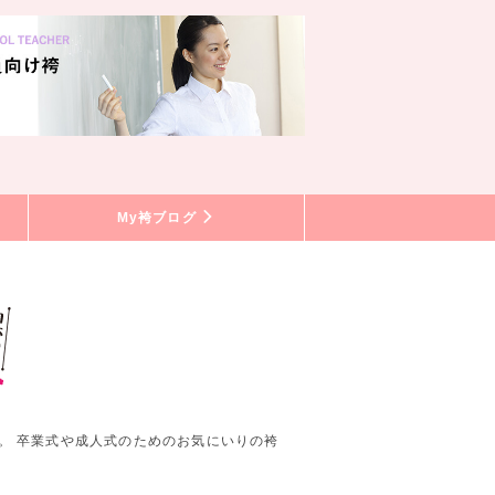
My袴ブログ
。 卒業式や成人式のためのお気にいりの袴