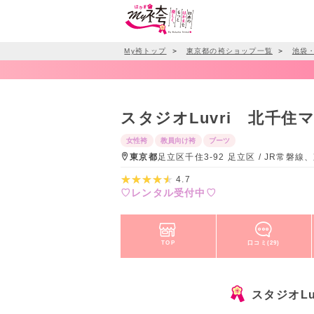
My袴トップ
＞
東京都の袴ショップ一覧
＞
池袋
スタジオLuvri 北千
女性袴
教員向け袴
ブーツ
東京都
足立区千住3-92 足立区 / JR常
4.7
♡レンタル受付中♡
TOP
口コミ(29)
スタジオL