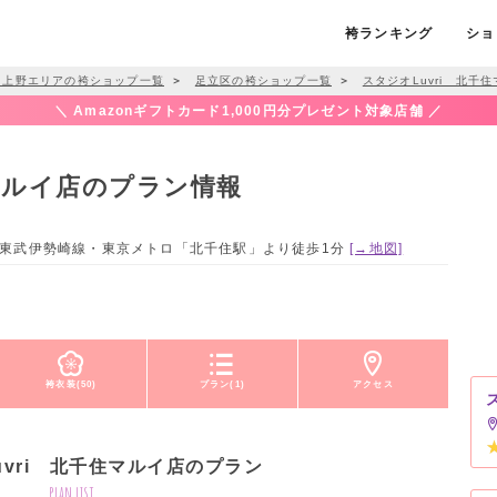
袴ランキング
ショ
・上野エリアの袴ショップ一覧
＞
足立区の袴ショップ一覧
＞
スタジオLuvri 北千
＼ Amazonギフトカード1,000円分プレゼント対象店舗 ／
住マルイ店のプラン情報
磐線、東武伊勢崎線・東京メトロ「北千住駅」より徒歩1分
[→地図]
袴衣装(50)
プラン(1)
アクセス
uvri 北千住マルイ店のプラン
plan list