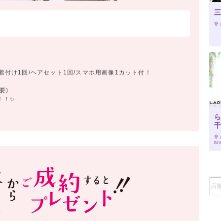
三
/着付け1回/ヘアセット1回/スマホ用画像1カット付！
要)
！！✨
Bi