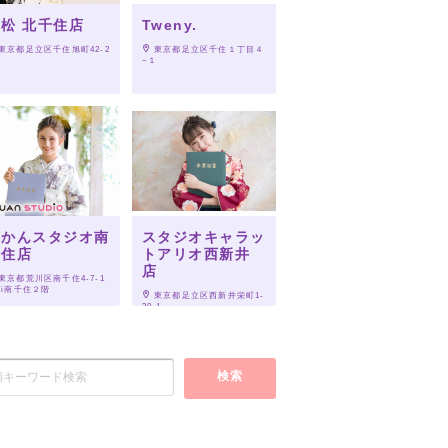
松 北千住店
Tweny.
 東京都足立区千住旭町42-2
 東京都足立区千住１丁目４
−１
らかんスタジオ南
スタジオキャラッ
千住店
トアリオ西新井
店
 東京都荒川区南千住4-7-1 
Vi南千住２階
 東京都足立区西新井栄町1-
20-1
検索