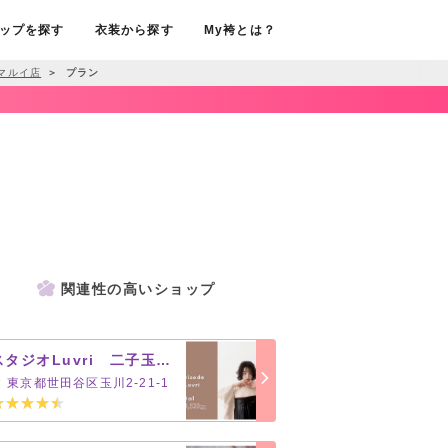
ップを探す
衣装から探す
My袴とは？
住マルイ店
＞
プラン
関連性の高いショップ
スタジオLuvri 二子玉川ライズ店
東京都世田谷区玉川2-21-1