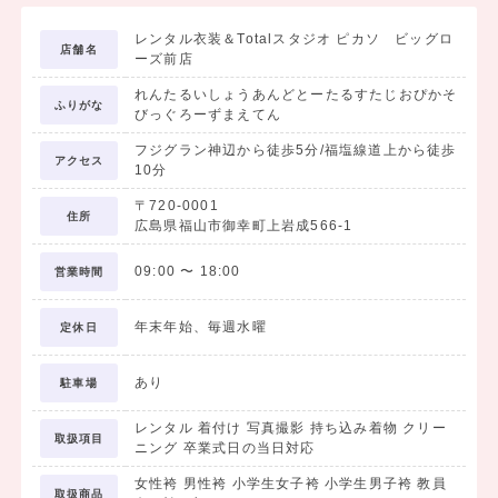
レンタル衣装＆Totalスタジオ ピカソ ビッグロ
店舗名
ーズ前店
れんたるいしょうあんどとーたるすたじおぴかそ
ふりがな
びっぐろーずまえてん
フジグラン神辺から徒歩5分/福塩線道上から徒歩
アクセス
10分
〒720-0001
住所
広島県福山市御幸町上岩成566-1
09:00
〜
18:00
営業時間
年末年始、毎週水曜
定休日
あり
駐車場
レンタル 着付け 写真撮影 持ち込み着物 クリー
取扱項目
ニング 卒業式日の当日対応
女性袴 男性袴 小学生女子袴 小学生男子袴 教員
取扱商品