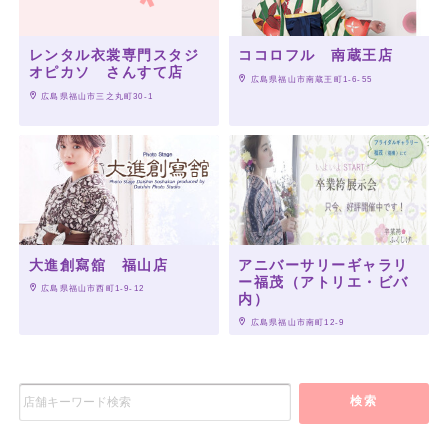
レンタル衣裳専門スタジ
ココロフル 南蔵王店
オピカソ さんすて店
 広島県福山市南蔵王町1-6-55
 広島県福山市三之丸町30-1
大進創寫舘 福山店
アニバーサリーギャラリ
ー福茂（アトリエ・ビバ
 広島県福山市西町1-9-12
内）
 広島県福山市南町12-9
検索