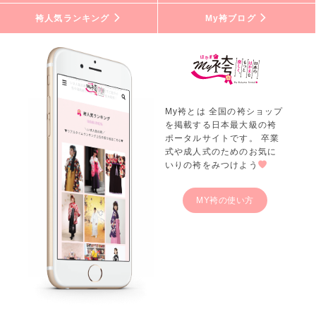
袴人気ランキング
My袴ブログ
My袴とは 全国の袴ショップ
を掲載する日本最大級の袴
ポータルサイトです。 卒業
式や成人式のためのお気に
いりの袴をみつけよう
MY袴の使い方