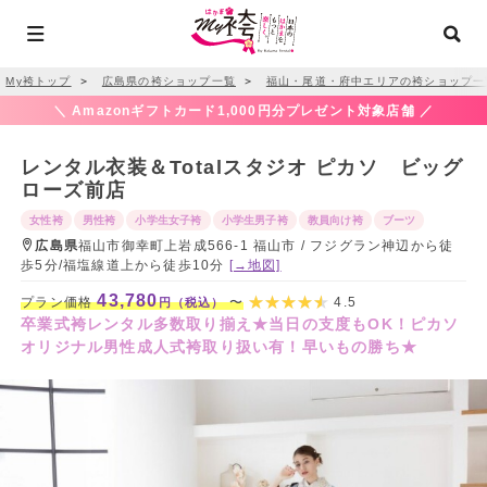
My袴トップ
＞
広島県の袴ショップ一覧
＞
福山・尾道・府中エリアの袴ショップ一
＼ Amazonギフトカード1,000円分プレゼント対象店舗 ／
レンタル衣装＆Totalスタジオ ピカソ ビッグ
ローズ前店
女性袴
男性袴
小学生女子袴
小学生男子袴
教員向け袴
ブーツ
広島県
福山市御幸町上岩成566-1 福山市 / フジグラン神辺から徒
歩5分/福塩線道上から徒歩10分
[→地図]
43,780
プラン価格
〜
4.5
円（税込）
卒業式袴レンタル多数取り揃え★当日の支度もOK！ピカソ
オリジナル男性成人式袴取り扱い有！早いもの勝ち★