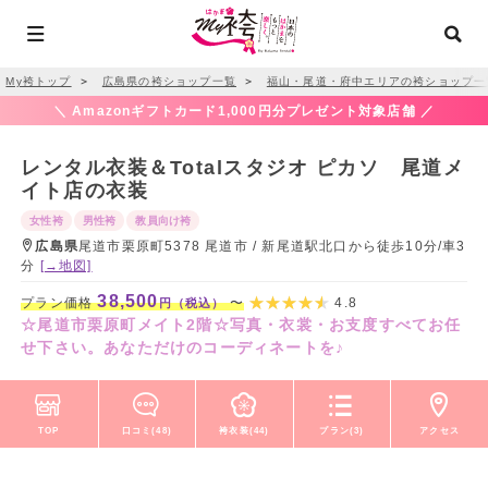
My袴トップ
＞
広島県の袴ショップ一覧
＞
福山・尾道・府中エリアの袴ショップ一
＼ Amazonギフトカード1,000円分プレゼント対象店舗 ／
レンタル衣装＆Totalスタジオ ピカソ 尾道メ
イト店の衣装
女性袴
男性袴
教員向け袴
広島県
尾道市栗原町5378 尾道市 / 新尾道駅北口から徒歩10分/車3
分
[→地図]
38,500
プラン価格
〜
4.8
円（税込）
☆尾道市栗原町メイト2階☆写真・衣裳・お支度すべてお任
せ下さい。あなただけのコーディネートを♪
TOP
口コミ(48)
袴衣装(44)
プラン(3)
アクセス