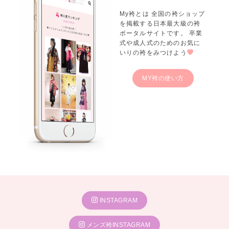
My袴とは 全国の袴ショップ
を掲載する日本最大級の袴
ポータルサイトです。 卒業
式や成人式のためのお気に
いりの袴をみつけよう
MY袴の使い方
INSTAGRAM
メンズ袴INSTAGRAM