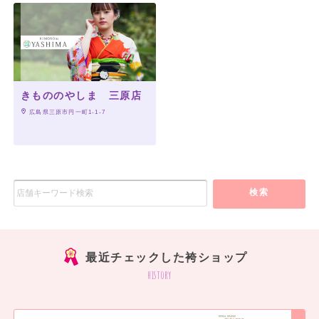
きもののやしま 三原店
 広島県三原市円一町1-1-7
検索
最近チェックした袴ショップ
history