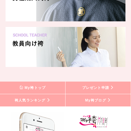
My袴トップ
プレゼント申請
袴人気ランキング
My袴ブログ