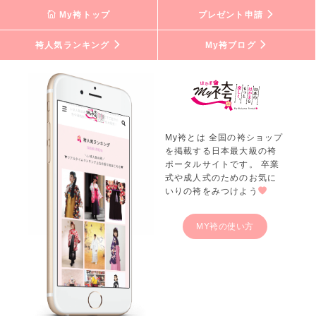
My袴トップ
プレゼント申請
袴人気ランキング
My袴ブログ
My袴とは 全国の袴ショップ
を掲載する日本最大級の袴
ポータルサイトです。 卒業
式や成人式のためのお気に
いりの袴をみつけよう
MY袴の使い方