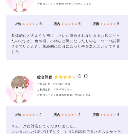
ご利用シーン：卒業式 (大学)／袴のレンタル
5
5
5
衣装
★★★★★
店内
★★★★★
店員
★★★★★
具体的にどのような袴にしたいか決めきれないままお店に行っ
たのですが、色や柄、小物など気になったものを一つ一つ試着
させていただき、最終的に自分に合った袴を選ぶことができま
した。
4.0
総合評価
ご来店日時：2026年01月頃
ご利用金額： ¥48,000くらい
ご利用シーン：教員式典参加／袴のレンタル
4
4
4
衣装
★★★★☆
店内
★★★★☆
店員
★★★★☆
スムーズに対応してくださいました。
レンタルした1着だけでなく、もう1着試着できたのもよかった