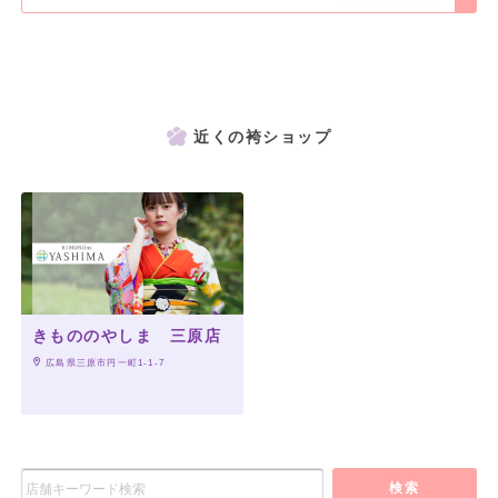
近くの袴ショップ
きもののやしま 三原店
 広島県三原市円一町1-1-7
検索