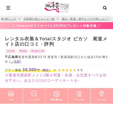
My袴トップ
＞
広島県の袴ショップ一覧
＞
福山・尾道・府中エリアの袴ショップ一
＼ Amazonギフトカード1,000円分プレゼント対象店舗 ／
レンタル衣装＆Totalスタジオ ピカソ 尾道メ
イト店の口コミ・評判
女性袴
男性袴
教員向け袴
広島県
尾道市栗原町5378 尾道市 / 新尾道駅北口から徒歩10分/車3
分
[→地図]
38,500
プラン価格
〜
4.8
円（税込）
☆尾道市栗原町メイト2階☆写真・衣裳・お支度すべてお任
せ下さい。あなただけのコーディネートを♪
TOP
口コミ(48)
袴衣装(44)
プラン(3)
アクセス