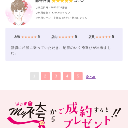
総合評価
ご来店日時：2025年10月頃
ご利用金額： ¥104,000くらい
ご利用シーン：卒業式 (大学)／袴のレンタル
5
5
5
衣装
★★★★★
店内
★★★★★
店員
★★★★★
親切に相談に乗っていただき、納得のいく袴選びが出来まし
た。
1
2
3
4
5
次へ»