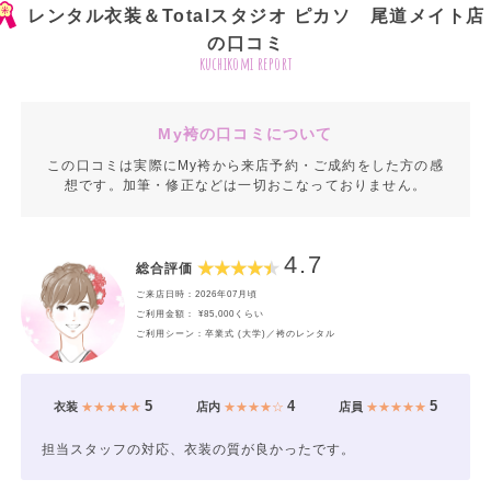
レンタル衣装＆Totalスタジオ ピカソ 尾道メイト店
の口コミ
kuchikomi report
My袴の口コミについて
この口コミは実際にMy袴から来店予約・ご成約をした方の感
想です。加筆・修正などは一切おこなっておりません。
4.7
総合評価
ご来店日時：2026年07月頃
ご利用金額： ¥85,000くらい
ご利用シーン：卒業式 (大学)／袴のレンタル
5
4
5
衣装
★★★★★
店内
★★★★☆
店員
★★★★★
担当スタッフの対応、衣装の質が良かったです。