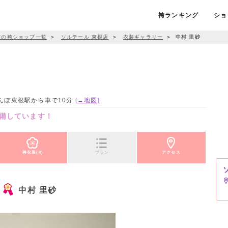
袴ランキング
ショ
市の袴ショップ一覧
＞
ソルテール 東根店
＞
衣装ギャラリー
＞
中村 里砂
くらんぼ東根駅から車で10分
[→地図]
備しています！
袴衣装(4)
プラン
アクセス
中村 里砂