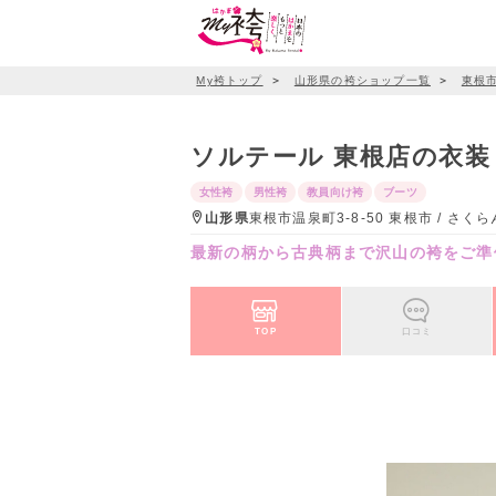
My袴トップ
＞
山形県の袴ショップ一覧
＞
東根
ソルテール 東根店の衣装
女性袴
男性袴
教員向け袴
ブーツ
山形県
東根市温泉町3-8-50 東根市 / さ
最新の柄から古典柄まで沢山の袴をご準
TOP
口コミ