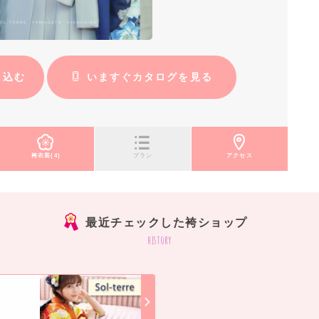
し込む
いますぐカタログを見る
袴衣装(4)
プラン
アクセス
最近チェックした袴ショップ
history