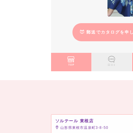
郵送でカタログを申
TOP
口コミ
ソルテール 東根店
山形県東根市温泉町3-8-50