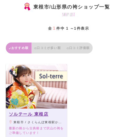
東根市/山形県の袴ショップ一覧
shop list
1
全
件中 1 ～1件表示
おすすめ順
口コミが多い順
口コミ評価順
ソルテール 東根店
東根市 / さくらんぼ東根駅から車で10分
最新の柄から古典柄まで沢山の袴を
ご準備しています！