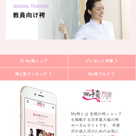
My袴トップ
プレゼント申請
袴人気ランキング
My袴ブログ
My袴とは 全国の袴ショップ
を掲載する日本最大級の袴
ポータルサイトです。 卒業
式や成人式のためのお気に