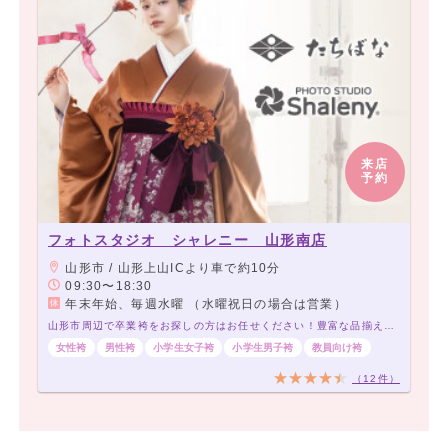
来店
予約
フォトスタジオ シャレニー 山形南店
山形市 / 山形上山ICより車で約10分
09:30〜18:30
年末年始、毎週水曜 （水曜祝日の場合は営業）
山形市周辺で卒業袴をお探しの方はお任せください！豊富な品揃えでお待ちしております！
女性袴
男性袴
小学生女子袴
小学生男子袴
教員向け袴
（12件）