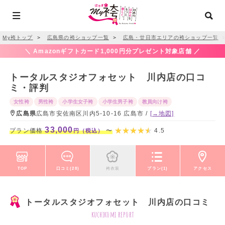
My袴トップ
＞
広島県の袴ショップ一覧
＞
広島・廿日市エリアの袴ショップ一覧
＼ Amazonギフトカード1,000円分プレゼント対象店舗 ／
トータルスタジオフォセット 川内店の口コ
ミ・評判
女性袴
男性袴
小学生女子袴
小学生男子袴
教員向け袴
広島県
広島市安佐南区川内5-10-16 広島市 /
[→地図]
33,000
プラン価格
〜
4.5
円（税込）
TOP
口コミ(28)
袴衣装
プラン(1)
アクセス
トータルスタジオフォセット 川内店の口コミ
kuchikomi report