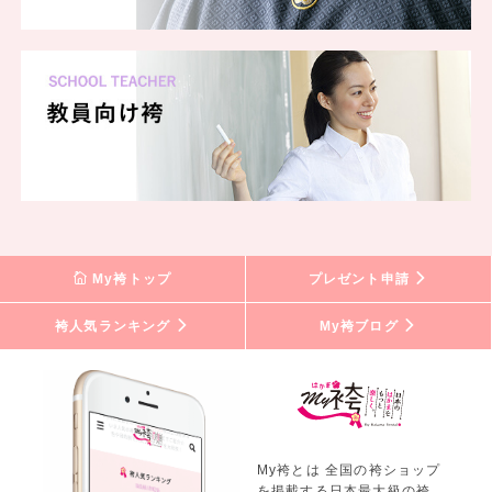
My袴トップ
プレゼント申請
袴人気ランキング
My袴ブログ
My袴とは 全国の袴ショップ
を掲載する日本最大級の袴