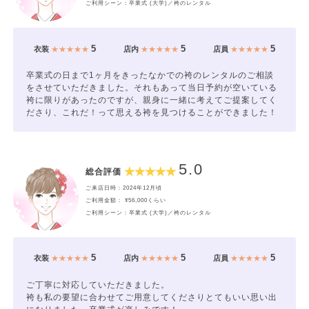
ご利用シーン：卒業式 (大学)／袴のレンタル
5
5
5
衣装
★★★★★
店内
★★★★★
店員
★★★★★
卒業式の日まで1ヶ月をきったなかでの袴のレンタルのご相談
をさせていただきました。それもあって当日予約が空いている
袴に限りがあったのですが、親身に一緒に考えてご提案してく
ださり、これだ！って思える袴を見つけることができました！
5.0
総合評価
ご来店日時：2024年12月頃
ご利用金額： ¥56,000くらい
ご利用シーン：卒業式 (大学)／袴のレンタル
5
5
5
衣装
★★★★★
店内
★★★★★
店員
★★★★★
ご丁寧に対応していただきました。
袴も私の要望に合わせてご用意してくださりとてもいい思い出