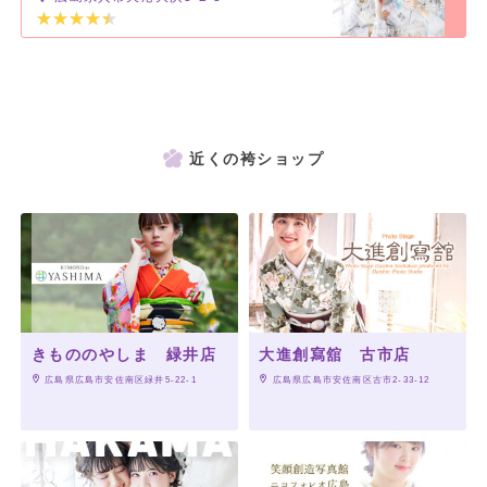
近くの袴ショップ
きもののやしま 緑井店
大進創寫舘 古市店
 広島県広島市安佐南区緑井5-22-1
 広島県広島市安佐南区古市2-33-12