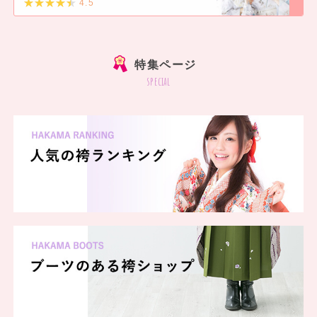
4.5
]
特集ページ
special