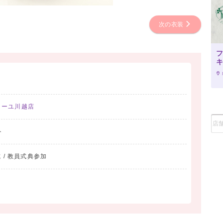
次の衣装
ィーユ川越店
ト
 / 教員式典参加