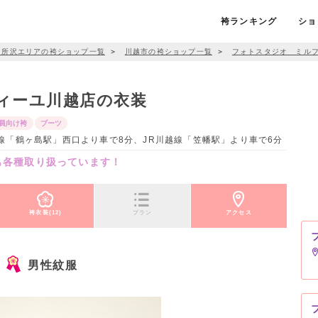
袴ランキング
ショ
・所沢エリアの袴ショップ一覧
＞
川越市の袴ショップ一覧
＞
フォトスタジオ ミル
ィーユ川越店の衣装
員向け袴
ブーツ
武東上線「鶴ヶ島駅」西口より車で8分、JR川越線「笠幡駅」より車で6分
も各種取り扱っています！
袴衣装(12)
プラン
アクセス
男性紋服