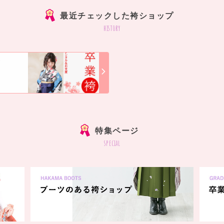
最近チェックした袴ショップ
history
店
]
特集ページ
special