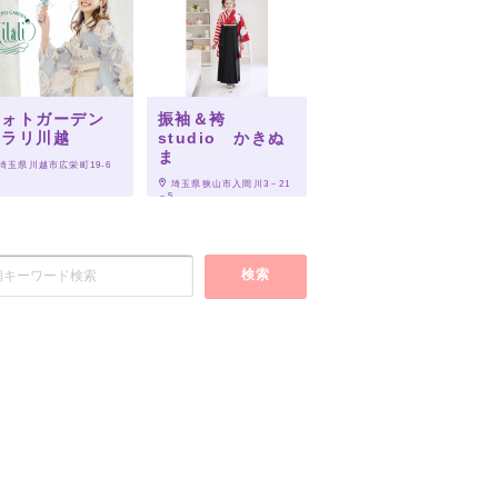
フォトガーデン
振袖＆袴
キラリ川越
studio かきぬ
ま
 埼玉県川越市広栄町19-6
 埼玉県狭山市入間川3－21
－5
検索