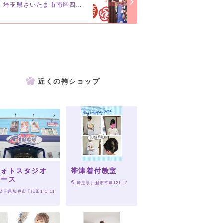
埼玉県さいたま市南区四谷1-5-1
近くの袴ショップ
フォトスタジオ
帯津着付教室
ピース
 埼玉県川越市平塚121－3
 埼玉県坂戸市千代田1-1-11