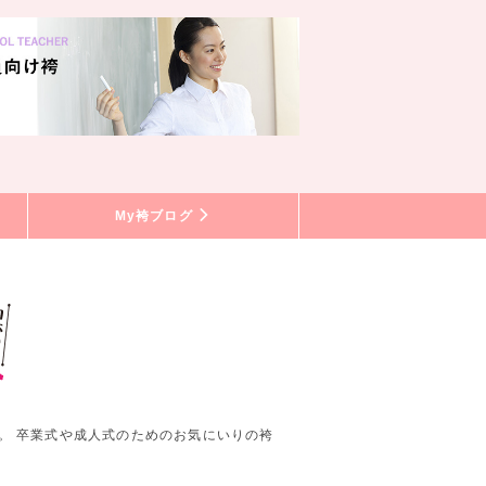
My袴ブログ
。 卒業式や成人式のためのお気にいりの袴