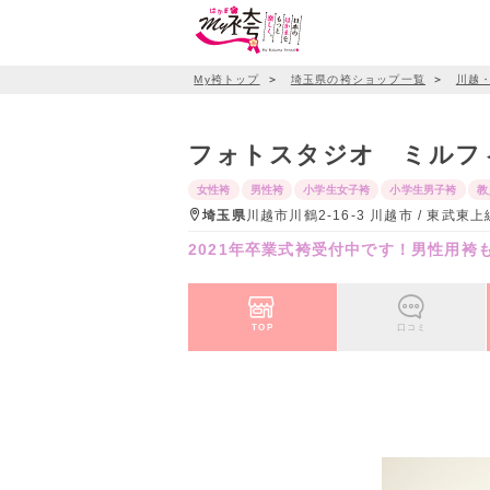
My袴トップ
＞
埼玉県の袴ショップ一覧
＞
川越
フォトスタジオ ミルフ
女性袴
男性袴
小学生女子袴
小学生男子袴
教
埼玉県
川越市川鶴2-16-3 川越市 / 東
2021年卒業式袴受付中です！男性用袴
TOP
口コミ