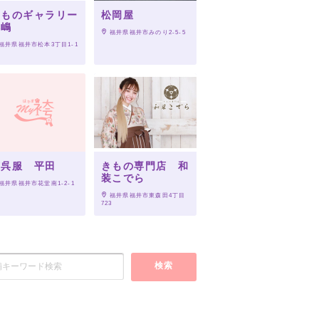
きものギャラリー
松岡屋
本嶋
 福井県福井市みのり2-5-5
 福井県福井市松本3丁目1-1
京呉服 平田
きもの専門店 和
装こでら
 福井県福井市花堂南1-2-1
 福井県福井市東森田4丁目
723
検索