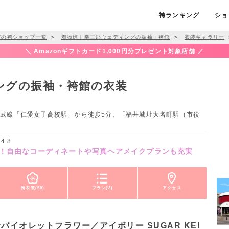
袴ランキング
ショ
市の袴ショップ一覧
＞
着物姫｜幸三郎ウェディングの振袖・袴館
＞
衣装ギャラリー
＼ Amazonギフトカード1,000円分プレゼント対象店舗 ／
ングの振袖・袴館の衣装
井鉄道福武線「仁愛女子高校駅」から徒歩5分、「福井城址大名町駅（市役
4.8
！自由なコーディネートや写真ヘアメイクプランも充実
袴衣装(50)
プラン(3)
アクセス
イオレットフラワー／アイボリー SUGAR KEI