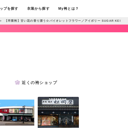
ップを探す
衣装から探す
My袴とは？
＞
【卒業袴】甘い花の香り漂う☆バイオレットフラワー／アイボリー SUGAR KEI
近くの袴ショップ