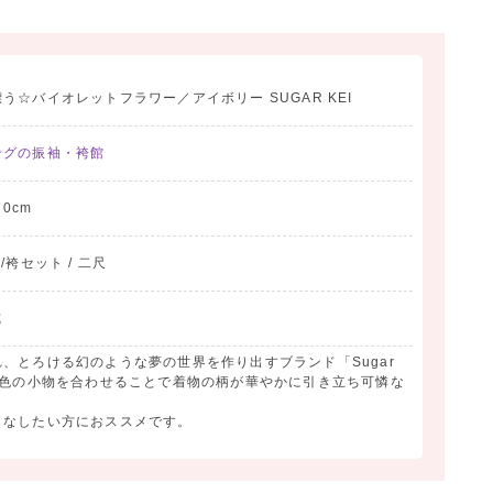
☆バイオレットフラワー／アイボリー SUGAR KEI
ングの振袖・袴館
70cm
物/袴セット / 二尺
式
、とろける幻のような夢の世界を作り出すブランド「Sugar
い色の小物を合わせることで着物の柄が華やかに引き立ち可憐な
こなしたい方におススメです。