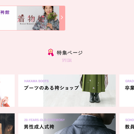
・袴館
]
特集ページ
special