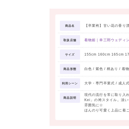
【卒業袴】甘い花の香り漂う
商品名
着物姫｜幸三郎ウェディ
取扱店舗
155cm 160cm 165cm 1
サイズ
白色 / 紫色 / 柄あり / 着
商品形態
大学・専門卒業式 / 成人
利用シーン
現代の流行を常に取り入れ
商品説明
Kei」の袴スタイル。淡
雰囲気に☆
ほんのり可愛く上品に着