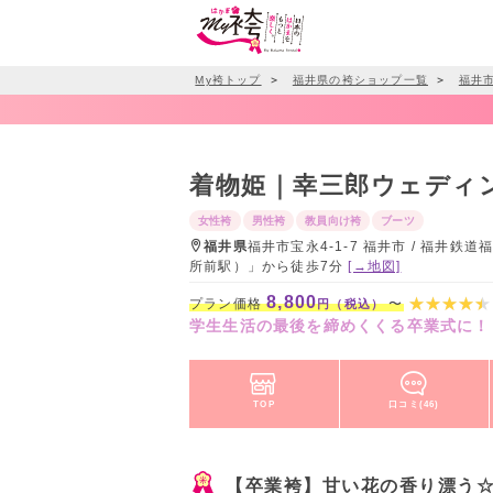
My袴トップ
＞
福井県の袴ショップ一覧
＞
福井
着物姫｜幸三郎ウェディ
女性袴
男性袴
教員向け袴
ブーツ
福井県
福井市宝永4-1-7 福井市 / 福
所前駅）」から徒歩7分
[→地図]
8,800
プラン価格
〜
円（税込）
学生生活の最後を締めくくる卒業式に！
TOP
口コミ(46)
【卒業袴】甘い花の香り漂う☆バ