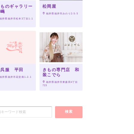
きものギャラリー
松岡屋
本嶋
 福井県福井市みのり2-5-5
 福井県福井市松本3丁目1-1
京呉服 平田
きもの専門店 和
装こでら
 福井県福井市花堂南1-2-1
 福井県福井市東森田4丁目
723
検索