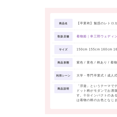
【卒業袴】魅惑のレトロガ
商品名
着物姫｜幸三郎ウェディ
取扱店舗
150cm 155cm 160cm 1
サイズ
紫色 / 黄色 / 柄あり / 着
商品形態
大学・専門卒業式 / 成人
利用シーン
「浮遊」というテーマで
商品説明
ドット柄がモダンでお洒
す。十分インパクトのあ
は着物の柄のお色となじ