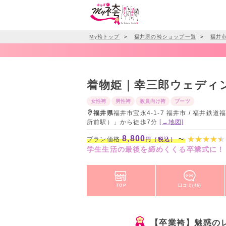
My袴トップ
＞
福井県の袴ショップ一覧
＞
福井
着物姫｜幸三郎ウェディ
女性袴
男性袴
教員向け袴
ブーツ
福井県
福井市宝永4-1-7 福井市 / 福
所前駅）」から徒歩7分
[→地図]
8,800
プラン価格
〜
円（税込）
学生生活の最後を締めくくる卒業式に！
TOP
口コミ(46)
【卒業袴】魅惑のレ