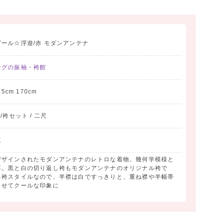
ール☆浮遊/赤 モダンアンテナ
ングの振袖・袴館
65cm 170cm
物/袴セット / 二尺
式
デザインされたモダンアンテナのレトロな着物。幾何学模様と
落。黒と白の切り返し袴もモダンアンテナのオリジナル袴で
る袴スタイルなので、半襟は白ですっきりと、重ね襟や半幅帯
ませてクールな印象に