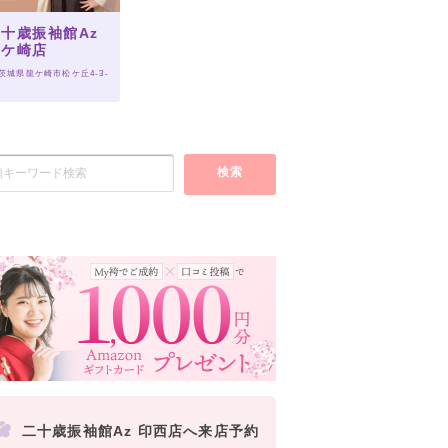
十歳振袖館Az
龍ケ崎店
 茨城県龍ケ崎市松ケ丘4-3-
検索
二十歳振袖館Az 印西店へ来店予約