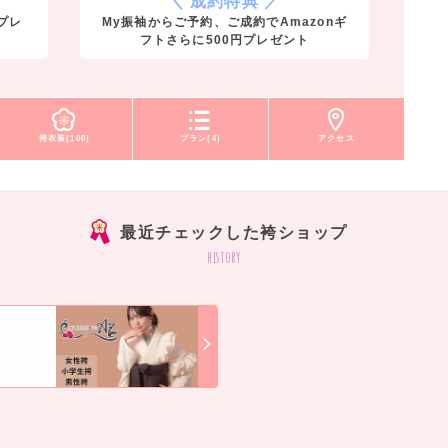
＼ 成約特典 ／
プレ
My振袖からご予約、ご成約でAmazonギ
フトさらに500円プレゼント
袴衣装(100)
プラン(4)
アクセス
最近チェックした袴ショップ
history
]