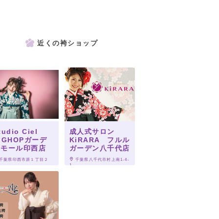
近くの袴ショップ
tudio Ciel
成人式サロン
IGHOPガーデ
KiRARA フルル
ンモール印西店
ガーデン八千代店
 千葉県印西市原１丁目２
 千葉県八千代市村上南1-4-
1