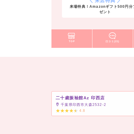
＼ 来店特典 ／
来場特典！Amazonギフト500円分
ゼント
TOP
口コミ(21)
二十歳振袖館Az 印西店
千葉県印西市大森2532-2
4.8