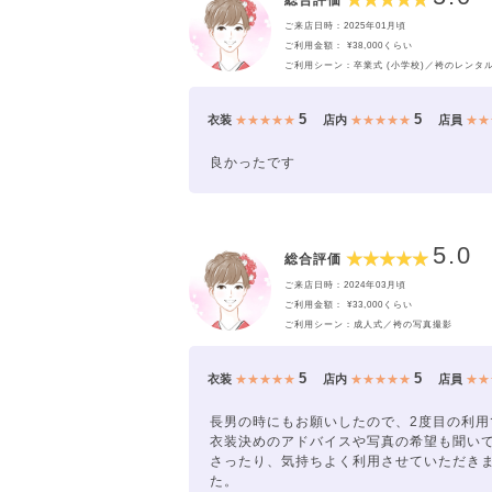
総合評価
ご来店日時：2025年01月頃
ご利用金額： ¥38,000くらい
ご利用シーン：卒業式 (小学校)／袴のレンタ
5
5
衣装
★★★★★
店内
★★★★★
店員
★★
良かったです
5.0
総合評価
ご来店日時：2024年03月頃
ご利用金額： ¥33,000くらい
ご利用シーン：成人式／袴の写真撮影
5
5
衣装
★★★★★
店内
★★★★★
店員
★★
長男の時にもお願いしたので、2度目の利用
衣装決めのアドバイスや写真の希望も聞い
さったり、気持ちよく利用させていただき
た。