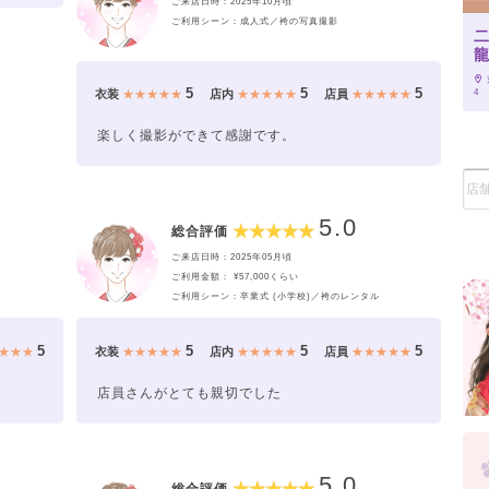
ご来店日時：2025年10月頃
ご利用シーン：成人式／袴の写真撮影
二
5
5
5
4
衣装
★★★★★
店内
★★★★★
店員
★★★★★
楽しく撮影ができて感謝です。
5.0
総合評価
ご来店日時：2025年05月頃
ご利用金額： ¥57,000くらい
ご利用シーン：卒業式 (小学校)／袴のレンタル
5
5
5
5
★★★
衣装
★★★★★
店内
★★★★★
店員
★★★★★
店員さんがとても親切でした
5.0