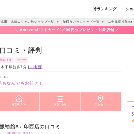
袴ランキング
ショ
・成田・北総エリアの袴ショップ一覧
＞
印西市の袴ショップ一覧
＞
二十歳振袖館Az
＼ Amazonギフトカード1,000円分プレゼント対象店舗 ／
の口コミ・評判
員向け袴
ブーツ
田線木下駅徒歩7分
[→地図]
4.8
袴もなんでもお任せ！
袴衣装(100)
プラン(4)
アクセス
振袖館Az 印西店の口コミ
kuchikomi report