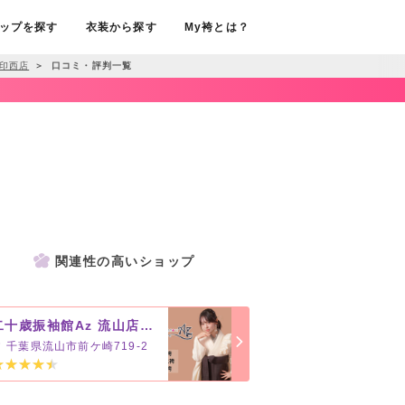
ップを探す
衣装から探す
My袴とは？
 印西店
＞
口コミ・評判一覧
関連性の高いショップ
二十歳振袖館Az 流山店（旧柏店）
千葉県流山市前ケ崎719-2