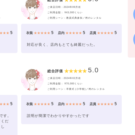
総合評価
ご来店日時：2024年09月頃
ご利用金額： ¥43,000くらい
ル
ご利用シーン：教員式典参加／袴のレンタル
5
5
5
5
★★★
衣装
★★★★★
店内
★★★★★
店員
★★★★★
対応が良く、店内もとても綺麗だった。
5.0
総合評価
ご来店日時：2024年02月頃
ご利用金額： ¥70,000くらい
ご利用シーン：卒業式 (小学校)／袴のレンタル
5
5
5
5
★★★
衣装
★★★★★
店内
★★★★★
店員
★★★★★
です。
説明が簡潔でわかりやすかったです
てくだ
まし