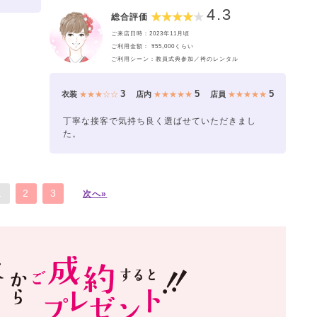
4.3
総合評価
ご来店日時：2023年11月頃
ご利用金額： ¥55,000くらい
ご利用シーン：教員式典参加／袴のレンタル
3
5
5
衣装
★★★☆☆
店内
★★★★★
店員
★★★★★
丁寧な接客で気持ち良く選ばせていただきまし
た。
1
2
3
次へ»