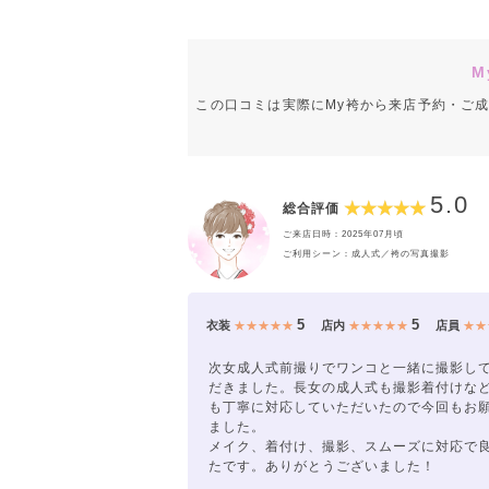
M
この口コミは実際にMy袴から来店予約・ご
5.0
総合評価
ご来店日時：2025年07月頃
ご利用シーン：成人式／袴の写真撮影
5
5
衣装
★★★★★
店内
★★★★★
店員
★★
次女成人式前撮りでワンコと一緒に撮影し
だきました。長女の成人式も撮影着付けな
も丁寧に対応していただいたので今回もお
ました。
メイク、着付け、撮影、スムーズに対応で
たです。ありがとうございました！