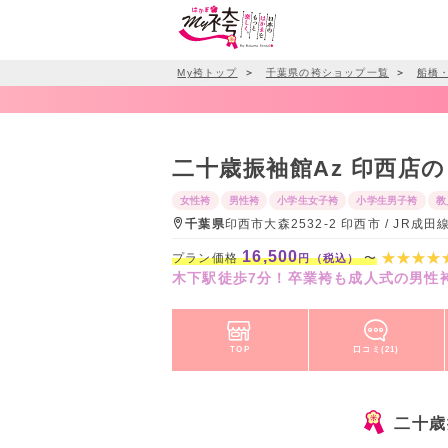
My袴トップ
＞
千葉県の袴ショップ一覧
＞
船橋
二十歳振袖館Az 印西店
女性袴
男性袴
小学生女子袴
小学生男子袴
教
千葉県
印西市大森2532-2 印西市 / JR成
16,500
プラン価格
〜
円（税込）
木下駅徒歩7分！卒業袴も成人式の男性
TOP
口コミ(21)
二十歳