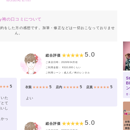
y袴の口コミについて
成約をした方の感想です。加筆・修正などは一切おこなっておりませ
ん。
5.0
総合評価
ご来店日時：2026年04月頃
ご利用金額： ¥310,000くらい
ご利用シーン：成人式／袴のレンタル
S
B
5
5
5
5
★★★
衣装
★★★★★
店内
★★★★★
店員
★★★★★
ていた
よい
どとて
願いし
良かっ
5.0
総合評価