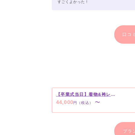
すごくよかった！
口コ
【卒業式当日】着物&袴レンタルプラン
44,000
〜
円（税込）
プラ