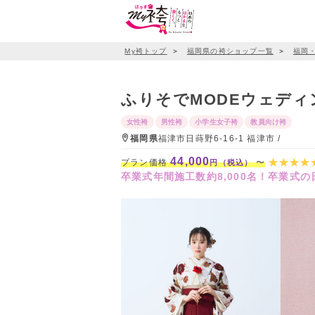
My袴トップ
＞
福岡県の袴ショップ一覧
＞
福岡
ふりそでMODEウェデ
女性袴
男性袴
小学生女子袴
教員向け袴
福岡県
福津市日蒔野6-16-1 福津市 /
44,000
プラン価格
〜
円（税込）
卒業式年間施工数約8,000名！卒業式