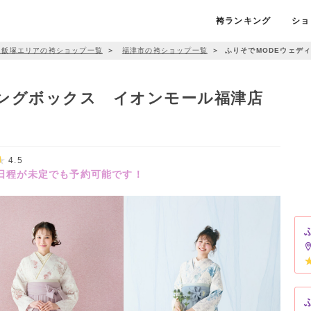
袴ランキング
ショ
・飯塚エリアの袴ショップ一覧
＞
福津市の袴ショップ一覧
＞
ふりそでMODEウェデ
ィングボックス イオンモール福津店
4.5
の日程が未定でも予約可能です！