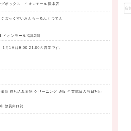
ングボックス イオンモール福津店
んぐぼっくすいおんもーるふくつてん
-1 イオンモール福津2階
00、1月1日は9:00-21:00の営業です。
真撮影 持ち込み着物 クリーニング 通販 卒業式日の当日対応
袴 教員向け袴