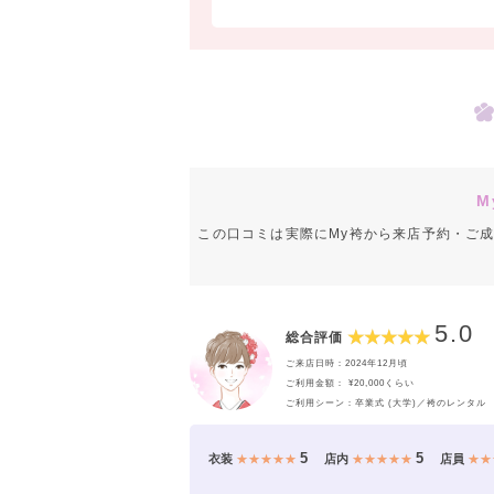
M
この口コミは実際にMy袴から来店予約・ご
5.0
総合評価
ご来店日時：2024年12月頃
ご利用金額： ¥20,000くらい
ご利用シーン：卒業式 (大学)／袴のレンタル
5
5
衣装
★★★★★
店内
★★★★★
店員
★★