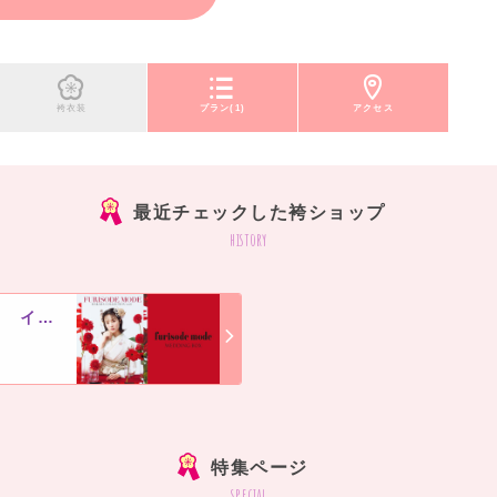
袴衣装
プラン(1)
アクセス
最近チェックした袴ショップ
history
ふりそでMODEウェディングボックス イオンモール福津店
]
特集ページ
special