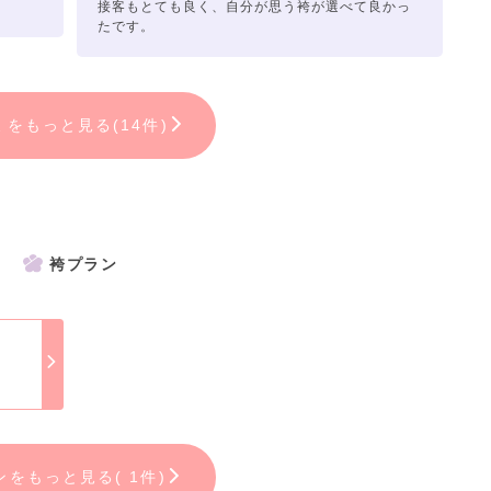
接客もとても良く、自分が思う袴が選べて良かっ
たです。
ミをもっと見る(14件)
袴プラン
ンをもっと見る( 1件)