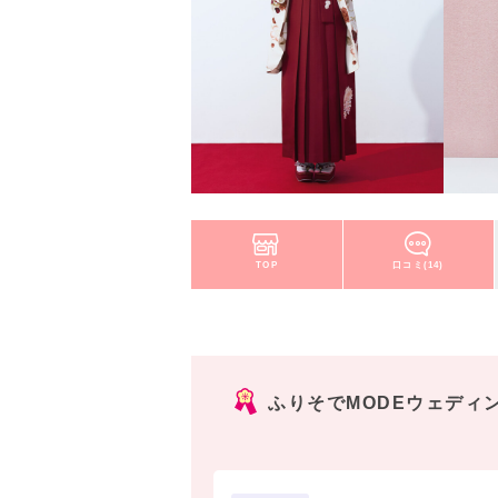
TOP
口コミ(14)
ふりそでMODEウェディ