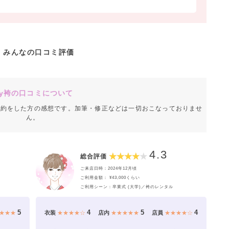
みんなの口コミ評価
y袴の口コミについて
成約をした方の感想です。加筆・修正などは一切おこなっておりませ
ん。
4.3
総合評価
ご来店日時：2024年12月頃
ご利用金額： ¥43,000くらい
ご利用シーン：卒業式 (大学)／袴のレンタル
5
4
5
4
★★★
衣装
★★★★☆
店内
★★★★★
店員
★★★★☆