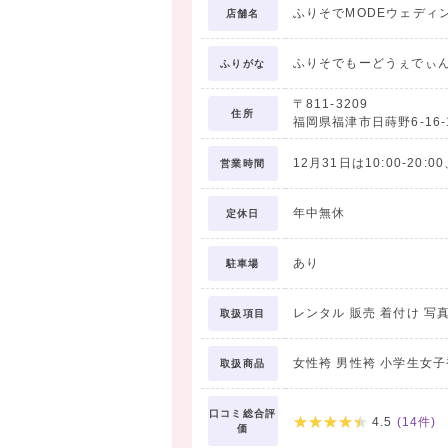
ふりそでMODEウェディ
店舗名
ふりそでもーどうぇでぃ
ふりがな
〒811-3209
住所
福岡県福津市日蒔野6-16
12月31日は10:00-20:
営業時間
年中無休
定休日
あり
駐車場
レンタル 販売 着付け 写
取扱項目
女性袴 男性袴 小学生女子
取扱商品
口コミ総合評
4.5
(
14
件)
価