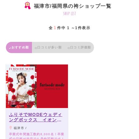
福津市/福岡県の袴ショップ一覧
shop list
1
全
件中 1 ～1件表示
おすすめ順
口コミが多い順
口コミ評価順
ふりそでMODEウェディ
ングボックス イオンモ
ール福津店
福津市 /
卒業式年間施工数約8,000名！卒業
式の日程が未定でも予約可能です！