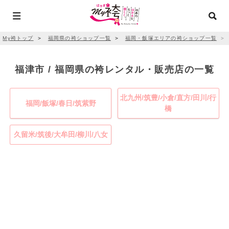
My袴トップ
＞
福岡県の袴ショップ一覧
＞
福岡・飯塚エリアの袴ショップ一覧
＞
福津市 / 福岡県の袴レンタル・販売店の一覧
北九州/筑豊/小倉/直方/田川/行
福岡/飯塚/春日/筑紫野
橋
久留米/筑後/大牟田/柳川/八女