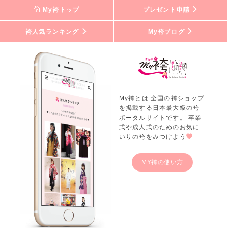
My袴トップ
プレゼント申請
袴人気ランキング
My袴ブログ
My袴とは 全国の袴ショップ
を掲載する日本最大級の袴
ポータルサイトです。 卒業
式や成人式のためのお気に
いりの袴をみつけよう
MY袴の使い方