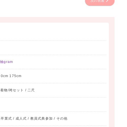
次の衣装
袖gram
70cm 175cm
/ 着物/袴セット / 二尺
業式 / 成人式 / 教員式典参加 / その他