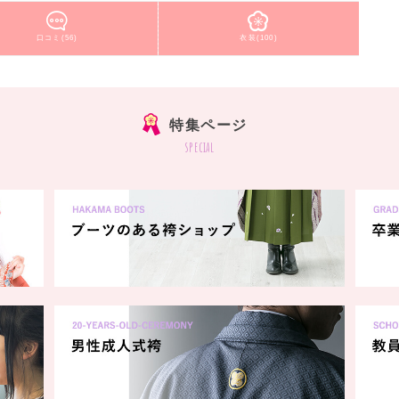
口コミ(56)
衣装(100)
特集ページ
special