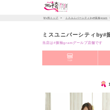
My袴トップ
＞
ミスユニバーシティby#振袖gram
ミスユニバーシティby#
当店は#振袖gramグールプ店舗です
TOP