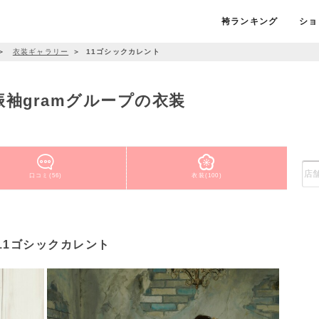
袴ランキング
ショ
＞
衣装ギャラリー
＞
11ゴシックカレント
振袖gramグループの衣装
口コミ(56)
衣装(100)
11ゴシックカレント