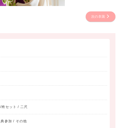
次の衣装
物/袴セット / 二尺
典参加 / その他