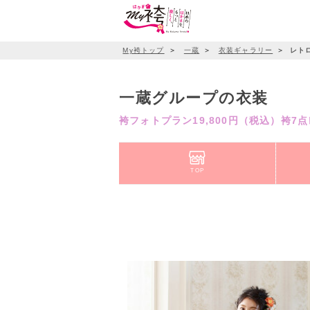
My袴トップ
＞
一蔵
＞
衣装ギャラリー
＞
レト
一蔵グループの衣装
袴フォトプラン19,800円（税込）袴7
TOP