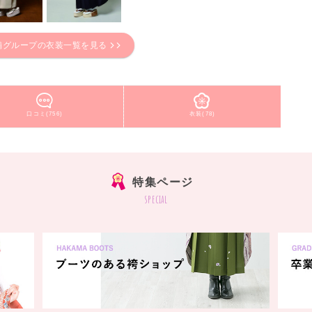
舗グループの衣装一覧を見る
口コミ(756)
衣装(78)
特集ページ
special